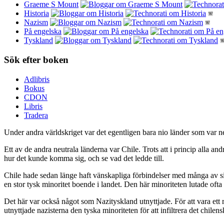
Graeme S Mount
Historia
Nazism
På engelska
Tyskland
Sök efter boken
Adlibris
Bokus
CDON
Libris
Tradera
Under andra världskriget var det egentligen bara nio länder som var neu
Ett av de andra neutrala länderna var Chile. Trots att i princip alla 
hur det kunde komma sig, och se vad det ledde till.
Chile hade sedan länge haft vänskapliga förbindelser med många av sin
en stor tysk minoritet boende i landet. Den här minoriteten lutade ofta
Det här var också något som Nazityskland utnyttjade. För att vara ett r
utnyttjade nazisterna den tyska minoriteten för att infiltrera det chilen