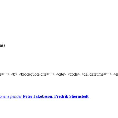
as)
tle=""> <b> <blockquote cite=""> <cite> <code> <del datetime=""> <e
onens fiender
Peter Jakobsson, Fredrik Stiernstedt