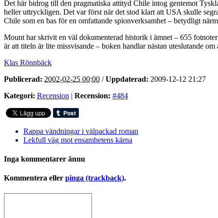
Det här bidrog till den pragmatiska attityd Chile intog gentemot Tyskl
heller uttryckligen. Det var först när det stod klart att USA skulle 
Chile som en bas för en omfattande spionverksamhet – betydligt närm
Mount har skrivit en väl dokumenterad historik i ämnet – 655 fotnoter
är att titeln är lite missvisande – boken handlar nästan uteslutande om
Klas Rönnbäck
Publicerad:
2002-02-25 00:00
/
Uppdaterad:
2009-12-12 21:27
Kategori:
Recension
|
Recension:
#484
Rappa vändningar i välpackad roman
Lekfull väg mot ensamhetens kärna
Inga kommentarer ännu
Kommentera eller
pinga (trackback)
.