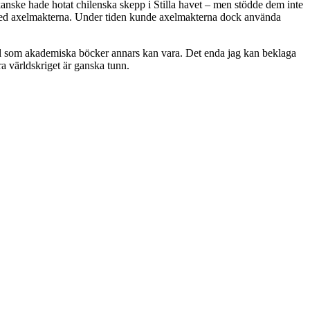
kanske hade hotat chilenska skepp i Stilla havet – men stödde dem inte
rna med axelmakterna. Under tiden kunde axelmakterna dock använda
stel som akademiska böcker annars kan vara. Det enda jag kan beklaga
a världskriget är ganska tunn.