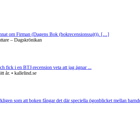
 annat om Firman (Dagens Bok (bokrecensionssajt)). […]
attare – Dagskrönikan
ch fick i en BTJ-recension veta att jag ägnar ...
 år. • kallelind.se
rkligen som att boken fångar det där speciella ögonblicket mellan barnd