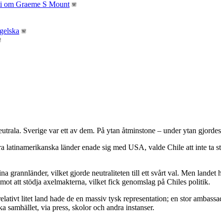
trala. Sverige var ett av dem. På ytan åtminstone – under ytan gjordes e
andra latinamerikanska länder enade sig med USA, valde Chile att inte ta 
a grannländer, vilket gjorde neutraliteten till ett svårt val. Men land
 mot att stödja axelmakterna, vilket fick genomslag på Chiles politik.
elativt litet land hade de en massiv tysk representation; en stor ambassa
ska samhället, via press, skolor och andra instanser.