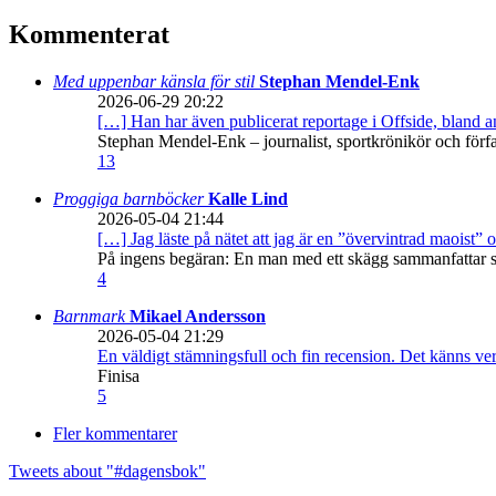
Kommenterat
Med uppenbar känsla för stil
Stephan Mendel-Enk
2026-06-29 20:22
[…] Han har även publicerat reportage i Offside, bland
Stephan Mendel-Enk – journalist, sportkrönikör och förf
13
Proggiga barnböcker
Kalle Lind
2026-05-04 21:44
[…] Jag läste på nätet att jag är en ”övervintrad maoist” o
På ingens begäran: En man med ett skägg sammanfattar sitt
4
Barnmark
Mikael Andersson
2026-05-04 21:29
En väldigt stämningsfull och fin recension. Det känns ve
Finisa
5
Fler kommentarer
Tweets about "#dagensbok"