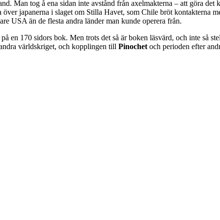
and. Man tog å ena sidan inte avstånd från axelmakterna – att göra det 
segra över japanerna i slaget om Stilla Havet, som Chile bröt kontakte
are USA än de flesta andra länder man kunde operera från.
 på en 170 sidors bok. Men trots det så är boken läsvärd, och inte så 
 andra världskriget, och kopplingen till
Pinochet
och perioden efter andr