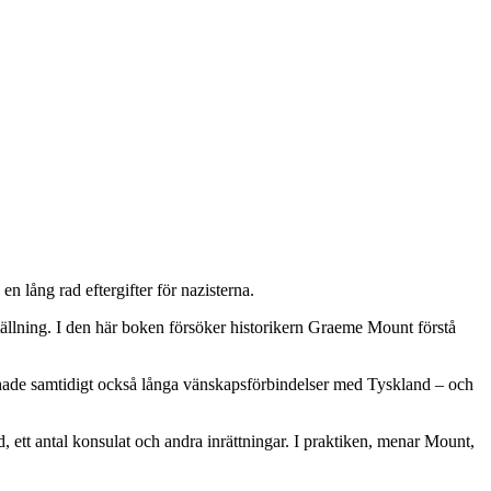
n lång rad eftergifter för nazisterna.
ställning. I den här boken försöker historikern Graeme Mount förstå
et hade samtidigt också långa vänskapsförbindelser med Tyskland – och
d, ett antal konsulat och andra inrättningar. I praktiken, menar Mount,