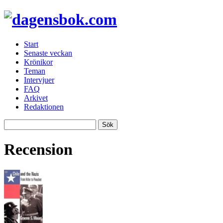
Start
Senaste veckan
Krönikor
Teman
Intervjuer
FAQ
Arkivet
Redaktionen
Recension