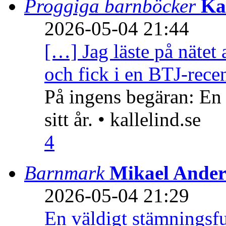
Proggiga barnböcker
Ka
2026-05-04 21:44
[…] Jag läste på nätet 
och fick i en BTJ-recen
På ingens begäran: En
sitt år. • kallelind.se
4
Barnmark
Mikael Ander
2026-05-04 21:29
En väldigt stämningsfu