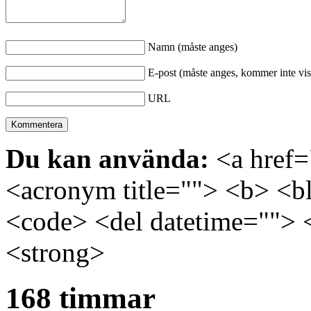
Namn (måste anges)
E-post (måste anges, kommer inte vis
URL
Du kan använda:
<a href="
<acronym title=""> <b> <bl
<code> <del datetime=""> 
<strong>
168 timmar