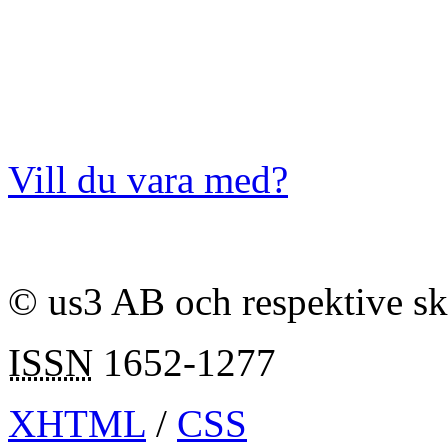
Vill du vara med?
© us3 AB och respektive s
ISSN
1652-1277
XHTML
/
CSS