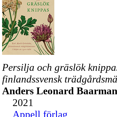
Persilja och gräslök knipp
finlandssvensk trädgårdsmäs
Anders Leonard Baarma
2021
Appell förlag