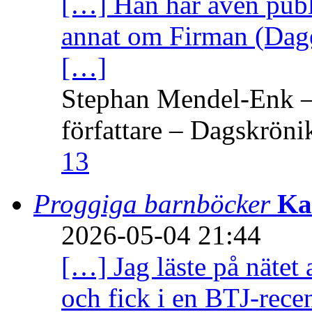
[…] Han har även publi
annat om Firman (Dage
[…]
Stephan Mendel-Enk – 
författare – Dagskröni
13
Proggiga barnböcker
Ka
2026-05-04 21:44
[…] Jag läste på nätet 
och fick i en BTJ-recen