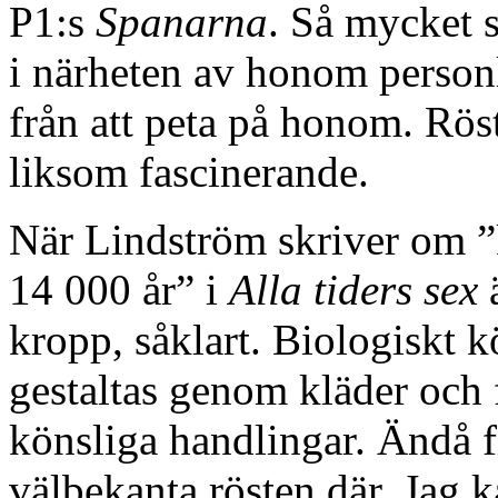
P1:s
Spanarna
. Så mycket s
i närheten av honom personl
från att peta på honom. Rös
liksom fascinerande.
När Lindström skriver om ”k
14 000 år” i
Alla tiders sex
ä
kropp, såklart. Biologiskt 
gestaltas genom kläder och f
könsliga handlingar. Ändå f
välbekanta rösten där. Jag k