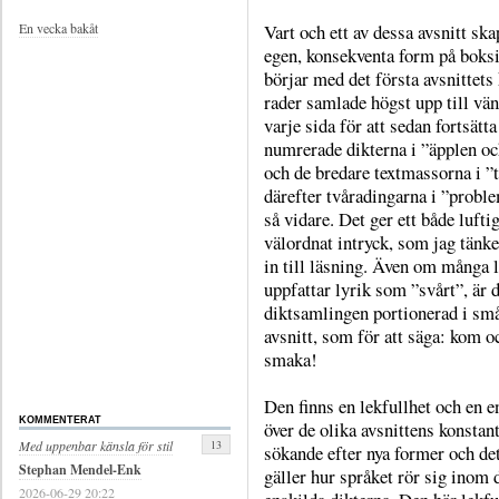
Vart och ett av dessa avsnitt ska
En vecka bakåt
egen, konsekventa form på boks
börjar med det första avsnittets
rader samlade högst upp till vän
varje sida för att sedan fortsätt
numrerade dikterna i ”äpplen o
och de bredare textmassorna i ”t
därefter tvåradingarna i ”probl
så vidare. Det ger ett både lufti
välordnat intryck, som jag tänke
in till läsning. Även om många 
uppfattar lyrik som ”svårt”, är 
diktsamlingen portionerad i sm
avsnitt, som för att säga: kom o
smaka!
Den finns en lekfullhet och en e
KOMMENTERAT
över de olika avsnittens konstan
13
Med uppenbar känsla för stil
sökande efter nya former och d
Stephan Mendel-Enk
gäller hur språket rör sig inom 
2026-06-29 20:22