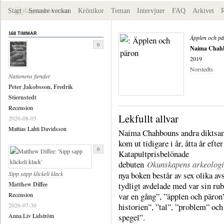
Start
Senaste veckan
Krönikor
Teman
Intervjuer
FAQ
Arkivet
168 TIMMAR
Äpplen och p
0
Naima Chah
2019
Norstedts
Nationens fiender
Peter Jakobsson, Fredrik
Stiernstedt
Recension
Lekfullt allvar
2026-08-03
Mattias Lahti Davidsson
Naima Chahbouns andra diktsa
kom ut tidigare i år, åtta år efte
0
Katapultprisbelönade
debuten
Okunskapens arkeologi
nya boken består av sex olika avs
Sipp sapp klickeli klack
tydligt avdelade med var sin rub
Matthew Diffee
var en gång”, ”äpplen och päron”
Recension
historien”, ”tal”, ”problem” och
2026-07-30
spegel”.
Anna Liv Lidström