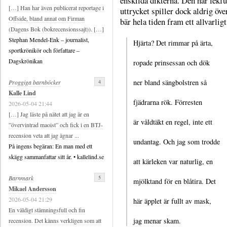
enskilda dikterna. Den här lekfu
[…] Han har även publicerat reportage i
uttrycket spiller dock aldrig öve
Offside, bland annat om Firman
bär hela tiden fram ett allvarligt
(Dagens Bok (bokrecensionssajt)). […]
Stephan Mendel-Enk – journalist,
Hjärta? Det rimmar på ärta,
sportkrönikör och författare –
Dagskrönikan
ropade prinsessan och dök
ner bland sängbolstren så
4
Proggiga barnböcker
Kalle Lind
fjädrarna rök. Förresten
2026-05-04 21:44
[…] Jag läste på nätet att jag är en
är våldtäkt en regel, inte ett
”övervintrad maoist” och fick i en BTJ-
recension veta att jag ägnar ...
undantag. Och jag som trodde
På ingens begäran: En man med ett
skägg sammanfattar sitt år. • kallelind.se
att kärleken var naturlig, en
5
Barnmark
mjölktand för en blåtira. Det
Mikael Andersson
2026-05-04 21:29
här äpplet är fullt av mask,
En väldigt stämningsfull och fin
jag menar skam.
recension. Det känns verkligen som att