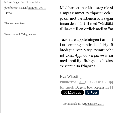
boken fångar det där speciella
Med bara ett par lätta steg rör 
ögonblicket mellan barndom och ...
simpla rimmet av ”hjärta” och
Finisa
pekar mot barndomen och sagans
innan den slår till med ”våldtäkt
Fler kommentarer
tillbaka till en ordlek mellan 
Tweets about "#dagensbok"
Tack vare uppdelningen i avsnitt
i utformningen blir det aldrig för
blodigt allvar. Varje avsnitt och
intresse.
Äpplen och päron
är en
med språklig färdighet och käns
existentiella frågorna.
Eva Wissting
Publicerad:
Upp
2019-10-22 00:00
/
Kategori:
Dagens bok
,
Recension
|
Nominerade till Augustpriset 2019