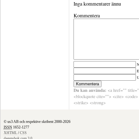
Inga kommentarer ännu
Kommentera
N
E
Du kan använda:
<a href="" title=
<blockquote cite=""> <cite> <code>
<strike> <strong>
© us3 AB och respektive skribent 2000-2026
ISSN
1652-1277
XHTML
/
CSS
dagensbok.com 3.0