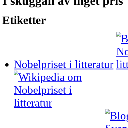
I skuggan av inget pris
Etiketter
Nobelpriset i litteratur