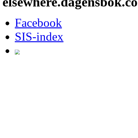
elsewhere.dagensbok.c
Facebook
SIS-index