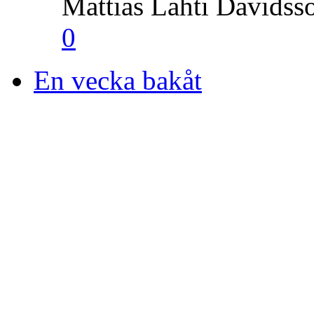
Mattias Lahti Davidss
0
En vecka bakåt