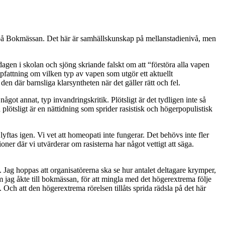
er på Bokmässan. Det här är samhällskunskap på mellanstadienivå, men
agen i skolan och sjöng skriande falskt om att “förstöra alla vapen
uppfattning om vilken typ av vapen som utgör ett aktuellt
den där barnsliga klarsyntheten när det gäller rätt och fel.
got annat, typ invandringskritik. Plötsligt är det tydligen inte så
 plötsligt är en nättidning som sprider rasistisk och högerpopulistisk
lyftas igen. Vi vet att homeopati inte fungerar. Det behövs inte fler
oner där vi utvärderar om rasisterna har något vettigt att säga.
Jag hoppas att organisatörerna ska se hur antalet deltagare krymper,
om jag åkte till bokmässan, för att mingla med det högerextrema följe
 Och att den högerextrema rörelsen tillåts sprida rädsla på det här