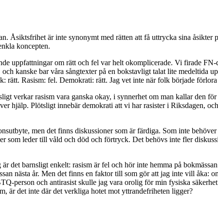
an. Åsiktsfrihet är inte synonymt med rätten att få uttrycka sina åsikt
 enkla koncepten.
de uppfattningar om rätt och fel var helt okomplicerade. Vi firade FN-d
r, och kanske bar våra sångtexter på en bokstavligt talat lite medeltida 
rätt. Rasism: fel. Demokrati: rätt. Jag vet inte när folk började förlora 
sligt verkar rasism vara ganska okay, i synnerhet om man kallar den för nå
r hjälp. Plötsligt innebär demokrati att vi har rasister i Riksdagen, och
tionsutbyte, men det finns diskussioner som är färdiga. Som inte behöver 
ier som leder till våld och död och förtryck. Det behövs inte fler diskussi
r det barnsligt enkelt: rasism är fel och hör inte hemma på bokmässan. 
n nästa år. Men det finns en faktor till som gör att jag inte vill åka: 
TQ-person och antirasist skulle jag vara orolig för min fysiska säkerhet.
, är det inte där det verkliga hotet mot yttrandefriheten ligger?