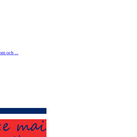
om och ...