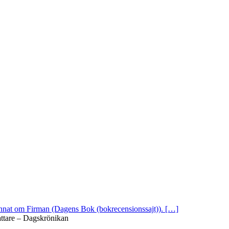
 annat om Firman (Dagens Bok (bokrecensionssajt)). […]
attare – Dagskrönikan