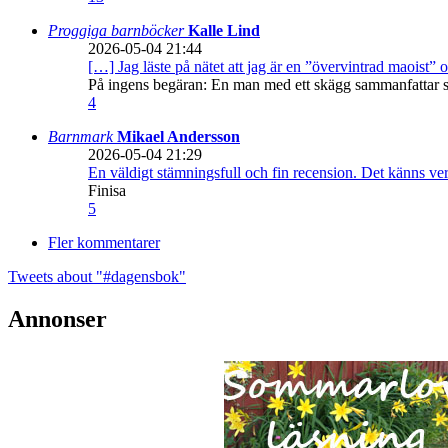
Proggiga barnböcker
Kalle Lind
2026-05-04 21:44
[…] Jag läste på nätet att jag är en ”övervintrad maoist” o
På ingens begäran: En man med ett skägg sammanfattar sitt
4
Barnmark
Mikael Andersson
2026-05-04 21:29
En väldigt stämningsfull och fin recension. Det känns ve
Finisa
5
Fler kommentarer
Tweets about "#dagensbok"
Annonser