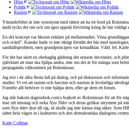
Hbtq
Politik
Rasism
Yttrandefrihet är inte synonymt med rätten att ha ett bord på Bokmäss
ändå tycks det om och om igen uppstå förvirring kring de här väldigt
En del koncept var liksom enklare på mellanstadiet. Vissa grundläggan
och svärd”. Kanske hade vi inte riktigt förstått det här med tautologie
samhällsproblem, men grundprincipen var kristallklar. Våld: fel. Kärlek: 
För det har skett en obehaglig glidning det senaste decenniet, och plöt
självklart att man ska hjälpa andra, inte om det är för många som behöve
propaganda välkommen på Bokmässan.
Jag tror i de allra flesta fall på dialog, och på diskussion och informa
studier. Vi vet att rasism och fascism och nazism är livsfarliga ideolog
Framför allt behöver vi inte hjälpa dem, eller ge dem ett forum.
Jag står bakom dagensbok.com:s bojkott av Bokmässan för att för mig ä
inse sitt misstag och neka
Nya Tider
och deras gelikar utrymme på mässa
som
Nya tider
drar till sig, så skulle jag inte känna mig säker. Som HB
sättet hela vägen in i kulturens och den demokratiska dialogens centrum
Katie Collmar