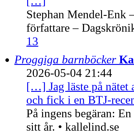
[…]
Stephan Mendel-Enk – 
författare – Dagskröni
13
Proggiga barnböcker
Ka
2026-05-04 21:44
[…] Jag läste på nätet 
och fick i en BTJ-recen
På ingens begäran: En
sitt år. • kallelind.se