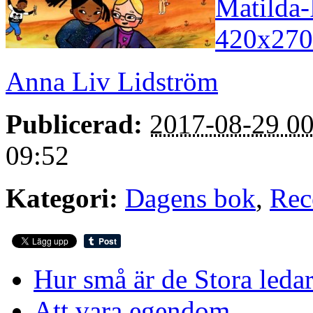
Anna Liv Lidström
Publicerad:
2017-08-29 00
09:52
Kategori:
Dagens bok
,
Rec
Hur små är de Stora leda
Att vara egendom