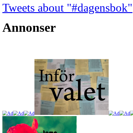
Tweets about "#dagensbok"
Annonser