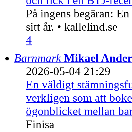
och fick i en BTJ-recen
På ingens begäran: En
sitt år. • kallelind.se
4
Barnmark
Mikael Ander
2026-05-04 21:29
En väldigt stämningsfu
verkligen som att boke
ögonblicket mellan ba
Finisa