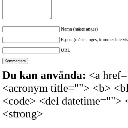
Namn (måste anges)
E-post (måste anges, kommer inte vis
URL
Du kan använda:
<a href="
<acronym title=""> <b> <bl
<code> <del datetime=""> 
<strong>