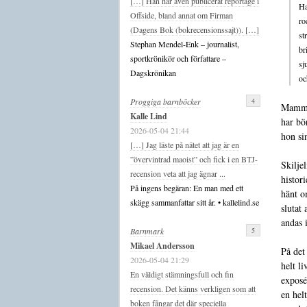
[…] Han har även publicerat reportage i
Ha
Offside, bland annat om Firman
ro
(Dagens Bok (bokrecensionssajt)). […]
st
Stephan Mendel-Enk – journalist,
br
sportkrönikör och författare –
sj
Dagskrönikan
oc
4
Proggiga barnböcker
Mamman
Kalle Lind
har bö
2026-05-04 21:44
hon si
[…] Jag läste på nätet att jag är en
”övervintrad maoist” och fick i en BTJ-
Skilje
recension veta att jag ägnar ...
histor
På ingens begäran: En man med ett
hänt o
skägg sammanfattar sitt år. • kallelind.se
slutat
andas i
5
Barnmark
Mikael Andersson
På det
2026-05-04 21:29
helt l
En väldigt stämningsfull och fin
exposé
recension. Det känns verkligen som att
en hel
boken fångar det där speciella