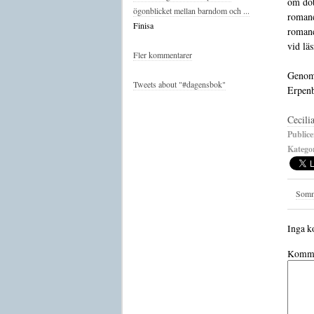
om dot
ögonblicket mellan barndom och ...
romane
Finisa
romane
vid lä
Fler kommentarer
Genom 
Tweets about "#dagensbok"
Erpenb
Cecili
Publice
Kategor
Somm
Inga k
Komme