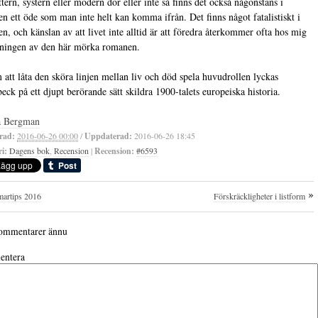
tern, systern eller modern dör eller inte så finns det också någonstans i
n ett öde som man inte helt kan komma ifrån. Det finns något fatalistiskt i
n, och känslan av att livet inte alltid är att föredra återkommer ofta hos mig
sningen av den här mörka romanen.
att låta den sköra linjen mellan liv och död spela huvudrollen lyckas
eck på ett djupt berörande sätt skildra 1900-talets europeiska historia.
a Bergman
rad:
2016-06-26 00:00
/
Uppdaterad:
2016-06-26 18:45
i:
Dagens bok
,
Recension
|
Recension:
#6593
artips 2016
Förskräckligheter i listform
ommentarer ännu
ntera