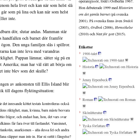
operaregissör, född i Östberlin 1967.
genom hela livet och kan när som helst slå
Hon debuterade 1999 med
Historien
Vi går som på lina och kan när som helst
om det gamla barnet
(på svenska
Eller inte.
2001). På svenska finns även
Smäck
(2003),
Ordbok
(2006),
Hemsökelse
ädbarn dör, slutar andas. Mamman står
(2010) och
Natt för gott
(2015).
es handfallen och barnet dör framför
 ögon. Den unga familjen slås i spillror.
Etiketter
rarna kan inte leva med varandras
1900-talet
äcklighet. Pappan lämnar, sätter sig på en
t Amerika; man har väl rätt att börja om
Historia
vet inte blev som det skulle?
Jenny Erpenbeck
ingen av ankomsten till Ellis Island blir
ik till dagens flyktingsituation:
Roman
r det inresande köttet testats kontrolleras också
dens riktighet, man, kvinna, barn måste besvara
Skönlitteratur
ettio frågor, och endast han, hon, det vars svar
dkänns får fara över till fastlandet. Vansinnet,
Tyska författare
lankolin, anarkismen – alla dessa fel och andra
dana släpper man inte in. Har ni suttit i fängelse?