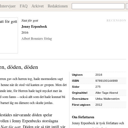
Intervjuer
FAQ
Arkivet
Redaktionen
Natt för gott
RECENSION
Jenny Erpenbeck
2016
Albert Bonniers förlag
n, döden, döden
Utgiven
2016
rren gav och herren tog, hade mormodern sagt
ISBN
9789100144999
ll henne när de stod vid kanten av gropen. Men det
Sidor
275
ämde inte, för Herren hade tagit mycket mer än
Orginaltitel
Aller Tage Abend
d som fanns – också allt som det hade kunnat bli
Översättare
Ulrika Wallenström
 barnet låg nu därnere och skulle jordas.
Först utgiven
2012
lestädes närvarande döden spelar
Om författaren
ollen i Jenny Erpenbecks storslagna
Jenny Erpenbeck är tysk författare och
n
Natt för gott
. Döden går så tätt intill vår