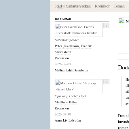
Start
Senaste veckan
Krönikor
Teman
168 TIMMAR
0
Nationens fiender
Peter Jakobsson, Fredrik
Stiernstedt
Recension
2026-08-03
Döde
Mattias Lahti Davidsson
He
0
ti
st
Sipp sapp klickeli klack
va
Matthew Diffee
av
Recension
2026-07-30
Den al
Anna Liv Lidström
huvudr
roma