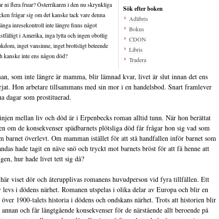
r ni flera fruar? Österrikaren i den nu skrynkliga
Sök efter boken
cken frågar sig om det kanske tack vare denna
Adlibris
ränga inresekontroll inte längre finns något
Bokus
istfälligt i Amerika, inga lytta och ingen obotlig
CDON
ukdom, inget vansinne, inget brottsligt beteende
Libris
h kanske inte ens någon död?
Tradera
, som inte längre är mamma, blir lämnad kvar, livet är slut innan det ens
rjat. Hon arbetare tillsammans med sin mor i en handelsbod. Snart framlever
na dagar som prostituerad.
linjen mellan liv och död är i Erpenbecks roman alltid tunn. När hon berättat
ien om de konsekvenser spädbarnets plötsliga död får frågar hon sig vad som
m barnet överlevt. Om mamman istället för att stå handfallen inför barnet som
 andas hade tagit en näve snö och tryckt mot barnets bröst för att få henne att
gen, hur hade livet tett sig då?
 här viset dör och återupplivas romanens huvudperson vid fyra tillfällen. Ett
iv levs i dödens närhet. Romanen utspelas i olika delar av Europa och blir en
 över 1900-talets historia i dödens och ondskans närhet. Trots att historien blir
t annan och får långtgående konsekvenser för de närstående allt beroende på