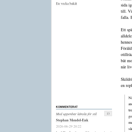
En vecka bakåt
sida i
till. 
falla. 
Ett sp
alldel
hennes
Föräld
otillr
båt mo
när li
Skildr
en repl
Nä
an
KOMMENTERAT
tr
13
Med uppenbar känsla för stil
go
Stephan Mendel-Enk
me
2026-06-29 20:22
så