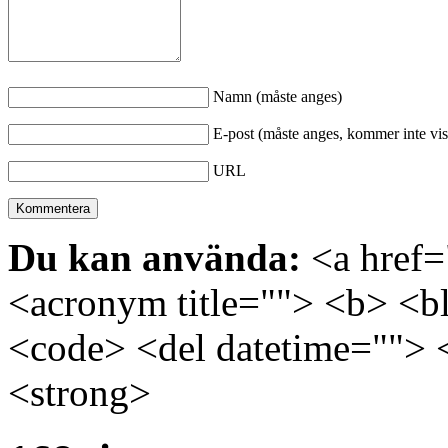
Namn (måste anges)
E-post (måste anges, kommer inte vis
URL
Du kan använda:
<a href="
<acronym title=""> <b> <bl
<code> <del datetime=""> 
<strong>