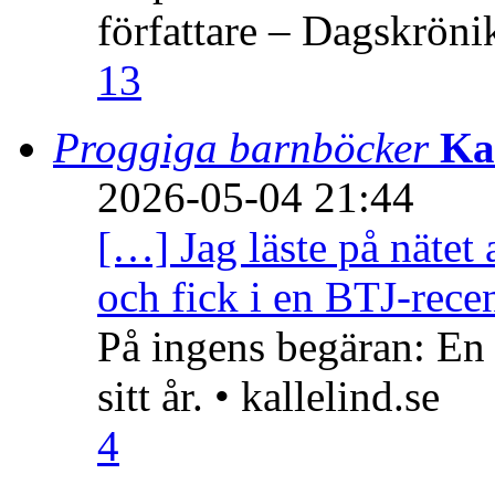
författare – Dagskröni
13
Proggiga barnböcker
Ka
2026-05-04 21:44
[…] Jag läste på nätet 
och fick i en BTJ-recen
På ingens begäran: En
sitt år. • kallelind.se
4