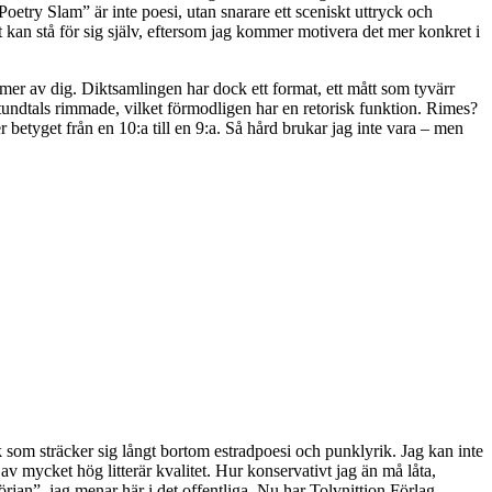
Poetry Slam” är inte poesi, utan snarare ett sceniskt uttryck och
t kan stå för sig själv, eftersom jag kommer motivera det mer konkret i
a mer av dig. Diktsamlingen har dock ett format, ett mått som tyvärr
 stundtals rimmade, vilket förmodligen har en retorisk funktion. Rimes?
betyget från en 10:a till en 9:a. Så hård brukar jag inte vara – men
k som sträcker sig långt bortom estradpoesi och punklyrik. Jag kan inte
v mycket hög litterär kvalitet. Hur konservativt jag än må låta,
början”, jag menar här i det offentliga. Nu har Tolvnittion Förlag