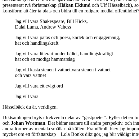
presenterat två författarskap (
Håkan Eklund
och Ulf Hässelbäck), som 
konstform att åter ta plats och bidra till en roligare medial offentlig
Jag vill vara Shakespeare, Bill Hicks,
Dalai Lama, Andrew Vahcss
Jag vill vara patos och poesi, kärlek och engagemang,
hat och handlingskraft
Jag vill vara litterärt under bältet, handlingskraftigt
hat och ett modigt hammarslag
Jag vill kasta stenen i vattnet,vara stenen i vattnet
och vara vattnet
Jag vill vara ett evigt ord
Jag vill vara
Hässelbäck du är, verkligen.
Diktsamlingen bryts i frekventa delar av ”gästpoeter”. Fyller det en fu
och
Johan Wretman
. Det bidrar snarare till andra perspektiv, och 
andra former av mentala smällar på käften. Framförallt blev jag impo
mycket om ett författarskap – Lola Bonks dikt gör, jag blir väldigt intr