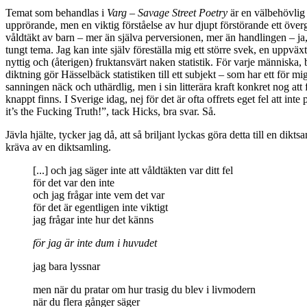
Temat som behandlas i
Varg – Savage Street Poetry
är en välbehövlig 
upprörande, men en viktig förståelse av hur djupt förstörande ett övergre
våldtäkt av barn – mer än själva perversionen, mer än handlingen – ja,
tungt tema. Jag kan inte själv föreställa mig ett större svek, en uppvä
nyttig och (återigen) fruktansvärt naken statistik. För varje människa, 
diktning gör Hässelbäck statistiken till ett subjekt – som har ett för mi
sanningen näck och uthärdlig, men i sin litterära kraft konkret nog att
knappt finns. I Sverige idag, nej för det är ofta offrets eget fel att 
it’s the Fucking Truth!”, tack Hicks, bra svar. Så.
Jävla hjälte, tycker jag då, att så briljant lyckas göra detta till en d
kräva av en diktsamling.
[...] och jag säger inte att våldtäkten var ditt fel
för det var den inte
och jag frågar inte vem det var
för det är egentligen inte viktigt
jag frågar inte hur det känns
för jag är inte dum i huvudet
jag bara lyssnar
men när du pratar om hur trasig du blev i livmodern
när du flera gånger säger