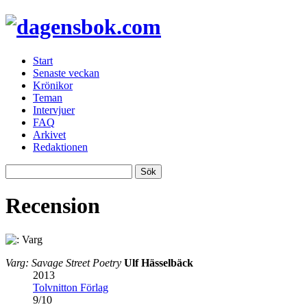
Start
Senaste veckan
Krönikor
Teman
Intervjuer
FAQ
Arkivet
Redaktionen
Recension
Varg: Savage Street Poetry
Ulf Hässelbäck
2013
Tolvnitton Förlag
9
/
10