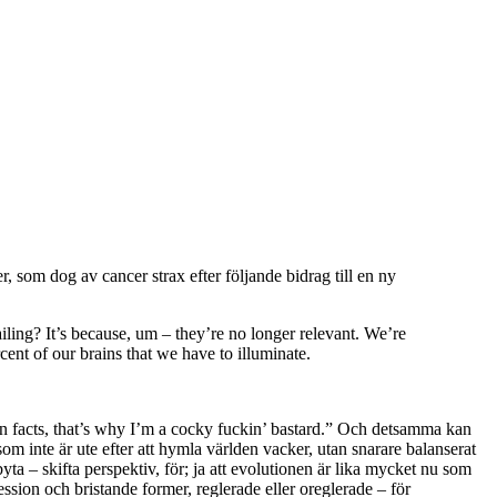
 som dog av cancer strax efter följande bidrag till en ny
ailing? It’s because, um – they’re no longer relevant. We’re
nt of our brains that we have to illuminate.
 in facts, that’s why I’m a cocky fuckin’ bastard.” Och detsamma kan
m inte är ute efter att hymla världen vacker, utan snarare balanserat
ta – skifta perspektiv, för; ja att evolutionen är lika mycket nu som
ression och bristande former, reglerade eller oreglerade – för