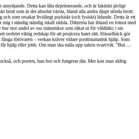
utnyttjande. Detta kan låta deprimerande, och är faktiskt jävligt
kt brott som är det absolut värsta, bland alla andra djupt störda brott;
 och som orsakar livslångt psykiskt (och fysiskt) lidande. Detta är ett
r mig i ständig ständig iskall rädsla. Dikterna har ibland en fotnot med
r hur stor andel av oss människor som råkat ut för våldtäkt; i sin
ett oerhört viktig redskap för att projicera hatet rätt. Hässelbäck gör
 att fånga förövaren – verkan kräver vidare posttraumatisk hjälp. Som
ken får hjälp eller jobb. Om man ska måla upp saken svart/vitt. ”But …
ken också, och poeten, han bor och fungerar där. Mer kan man aldrig