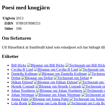
Poesi med knogjärn
Utgiven
2013
ISBN
9789197898553
Sidor
106
Om författaren
Ulf Hässelbäck är framförallt känd som estradpoet och har bidragit t
Etiketter
Bill Hicks
Cecilia B Lind
Daniella Kullman
Debut
Håkan Eklund
Henrik Conradi
Johan Nordgren
Johan Wretman
Jonna Palm
Lola Bonk