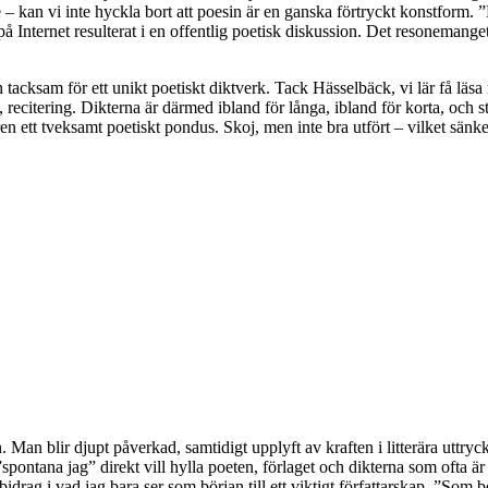
 – kan vi inte hyckla bort att poesin är en ganska förtryckt konstform. ”
å Internet resulterat i en offentlig poetisk diskussion. Det resonemange
 tacksam för ett unikt poetiskt diktverk. Tack Hässelbäck, vi lär få läs
, recitering. Dikterna är därmed ibland för långa, ibland för korta, och
 ett tveksamt poetiskt pondus. Skoj, men inte bra utfört – vilket sänker 
Man blir djupt påverkad, samtidigt upplyft av kraften i litterära uttryc
ontana jag” direkt vill hylla poeten, förlaget och dikterna som ofta är a
 bidrag i vad jag bara ser som början till ett viktigt författarskap. ”Som 