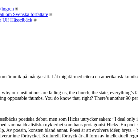
 som är unik på många sätt. Låt mig därmed citera en amerikansk komiker,
hy our institutions are failing us, the church, the state, everything’s f
ng opposable thumbs. You do know that, right? There’s another 90 perce
Hässelbäcks poetiska debut, men som Hicks uttrycker saken: ”I deal only
med samma idealistiska nykterhet som hans protagonist Hicks. En poet so
. Av poesin, konsten bland annat. Poesi är att evolvera idéer, bryta – by
verar inte förtrycket. Kulturellt förtryck är all form av intellektuell reg