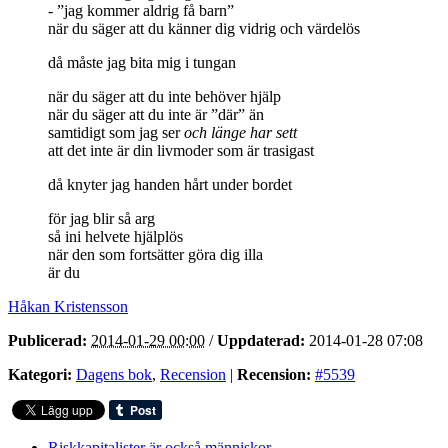
- ”jag kommer aldrig få barn”
när du säger att du känner dig vidrig och värdelös
då måste jag bita mig i tungan
när du säger att du inte behöver hjälp
när du säger att du inte är ”där” än
samtidigt som jag ser
och länge har sett
att det inte är din livmoder som är trasigast
då knyter jag handen hårt under bordet
för jag blir så arg
så ini helvete hjälplös
när den som fortsätter göra dig illa
är du
Håkan Kristensson
Publicerad:
2014-01-29 00:00
/
Uppdaterad:
2014-01-28 07:08
Kategori:
Dagens bok
,
Recension
|
Recension:
#5539
Riskkapitalister är också människor