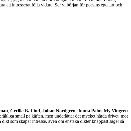
 att intresserat följa vidare. Ser vi början för poesins egenart och
lman
,
Cecilia B. Lind
,
Johan Nordgren
,
Jonna Palm
,
My Vingren
pråkliga smäll på käften, men underlättar det mycket hårda drivet, mot
 dikt som skapar intresse, även om enstaka dikter knappast säger så