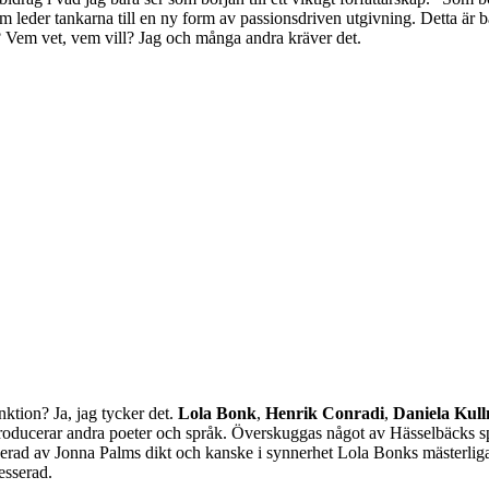
leder tankarna till en ny form av passionsdriven utgivning. Detta är bara
het? Vem vet, vem vill? Jag och många andra kräver det.
nktion? Ja, jag tycker det.
Lola Bonk
,
Henrik Conradi
,
Daniela Kul
introducerar andra poeter och språk. Överskuggas något av Hässelbäcks s
nerad av Jonna Palms dikt och kanske i synnerhet Lola Bonks mästerliga
esserad.