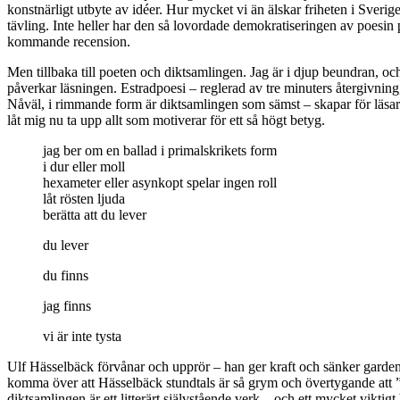
konstnärligt utbyte av idéer. Hur mycket vi än älskar friheten i Sverige
tävling. Inte heller har den så lovordade demokratiseringen av poesin p
kommande recension.
Men tillbaka till poeten och diktsamlingen. Jag är i djup beundran, och
påverkar läsningen. Estradpoesi – reglerad av tre minuters återgivning
Nåväl, i rimmande form är diktsamlingen som sämst – skapar för läsaren
låt mig nu ta upp allt som motiverar för ett så högt betyg.
jag ber om en ballad i primalskrikets form
i dur eller moll
hexameter eller asynkopt spelar ingen roll
låt rösten ljuda
berätta att du lever
du lever
du finns
jag finns
vi är inte tysta
Ulf Hässelbäck förvånar och upprör – han ger kraft och sänker garden. 
komma över att Hässelbäck stundtals är så grym och övertygande att ”sp
diktsamlingen är ett litterärt självstående verk – och ett mycket viktigt