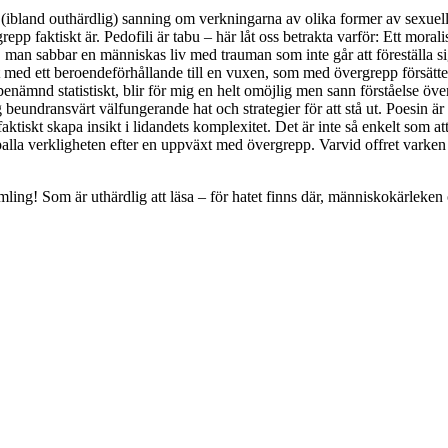
(ibland outhärdlig) sanning om verkningarna av olika former av sexuellt 
pp faktiskt är. Pedofili är tabu – här låt oss betrakta varför: Ett moralis
 man sabbar en människas liv med trauman som inte går att föreställa sig
xt med ett beroendeförhållande till en vuxen, som med övergrepp försätte
benämnd statistiskt, blir för mig en helt omöjlig men sann förståelse öve
g beundransvärt välfungerande hat och strategier för att stå ut. Poesin är 
 faktiskt skapa insikt i lidandets komplexitet. Det är inte så enkelt som
inte palla verkligheten efter en uppväxt med övergrepp. Varvid offret var
iktsamling! Som är uthärdlig att läsa – för hatet finns där, människokärle