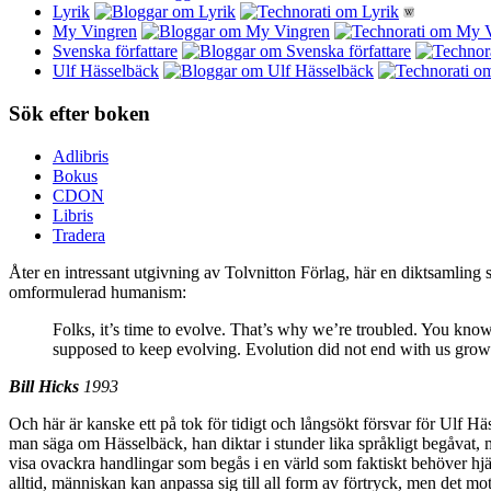
Lyrik
My Vingren
Svenska författare
Ulf Hässelbäck
Sök efter boken
Adlibris
Bokus
CDON
Libris
Tradera
Åter en intressant utgivning av Tolvnitton Förlag, här en diktsamling
omformulerad humanism:
Folks, it’s time to evolve. That’s why we’re troubled. You know w
supposed to keep evolving. Evolution did not end with us growi
Bill Hicks
1993
Och här är kanske ett på tok för tidigt och långsökt försvar för Ulf 
man säga om Hässelbäck, han diktar i stunder lika språkligt begåvat, 
visa ovackra handlingar som begås i en värld som faktiskt behöver hjälp
alltid, människan kan anpassa sig till all form av förtryck, men det moti