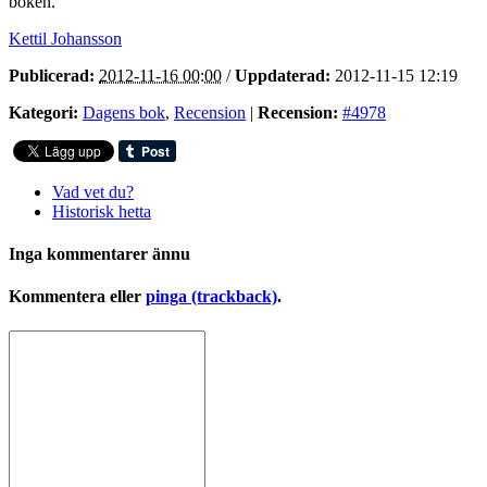
boken.
Kettil Johansson
Publicerad:
2012-11-16 00:00
/
Uppdaterad:
2012-11-15 12:19
Kategori:
Dagens bok
,
Recension
|
Recension:
#4978
Vad vet du?
Historisk hetta
Inga kommentarer ännu
Kommentera eller
pinga (trackback)
.