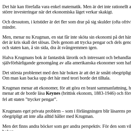
Det här kan förefalla vara enkel matematik. Men är det inte rationellt at
större investeringar när det ekonomiska läget verkar skakigt.
Och dessutom, i kristider är det fler som drar på sig skulder (ofta ofri
mindre.
Men, menar nu Krugman, en stat får inte sköta sin ekonomi på det här s
det är kris skall det slösas. Dels genom att trycka pengar och dels g
och staten kan, å sin sida, dra åt svångremmen igen.
Halva Krugmans bok är fantastisk lärorik och intressant och behandla
självförhärligande genomgång av alla amerikanska ekonomer som haft fel
Det största problemet med den här boken är att det är smått obegriplig
Om man kan backa upp det här med teori borde det tilltala.
Krugman menar att ekonomer, för att göra en brant sammanfattning, har lä
menar att de borde läsa
Keynes
(brittisk ekonom, 1883-1946) och förstå
fel att staten ”trycker pengar”.
Krugmans eget privata problem – som i förlängningen blir läsarens prob
obegripligt att inte alla alltid håller med Krugman.
Men det finns andra böcker som ger andra perspektiv. För den som vill