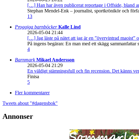
[…] Han har även publicerat reportage i Offside, bland
Stephan Mendel-Enk – journalist, sportkrönikör och förf
13
Proggiga barnböcker
Kalle Lind
2026-05-04 21:44
[…] Jag läste på nätet att jag är en ”övervintrad maoist” o
På ingens begäran: En man med ett skägg sammanfattar sitt
4
Barnmark
Mikael Andersson
2026-05-04 21:29
En väldigt stämningsfull och fin recension. Det känns ve
Finisa
5
Fler kommentarer
Tweets about "#dagensbok"
Annonser