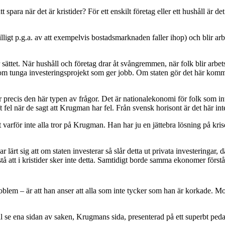
t spara när det är kristider? För ett enskilt företag eller ett hushåll är
villigt p.g.a. av att exempelvis bostadsmarknaden faller ihop) och blir ar
ättet. När hushåll och företag drar åt svångremmen, när folk blir arbet
enom tunga investeringsprojekt som ger jobb. Om staten gör det här kom
r precis den här typen av frågor. Det är nationalekonomi för folk som i
 när de sagt att Krugman har fel. Från svensk horisont är det här inter
t varför inte alla tror på Krugman. Han har ju en jättebra lösning på kri
rt sig att om staten investerar så slår detta ut privata investeringar, dä
 att i kristider sker inte detta. Samtidigt borde samma ekonomer förstå a
lem – är att han anser att alla som inte tycker som han är korkade. Mot
 se ena sidan av saken, Krugmans sida, presenterad på ett superbt peda