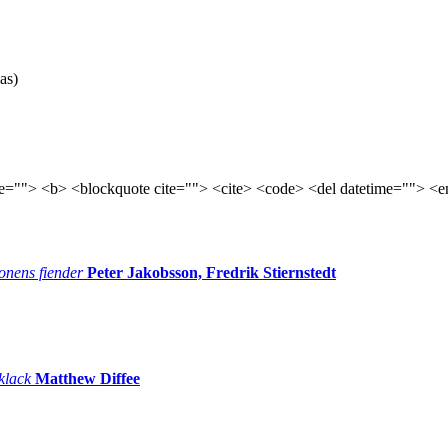
as)
tle=""> <b> <blockquote cite=""> <cite> <code> <del datetime=""> <e
onens fiender
Peter Jakobsson, Fredrik Stiernstedt
 klack
Matthew Diffee