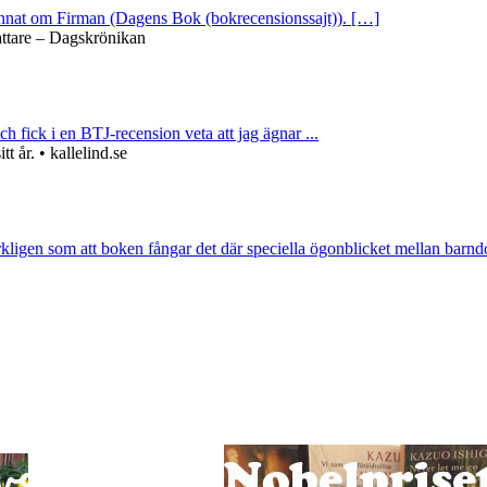
 annat om Firman (Dagens Bok (bokrecensionssajt)). […]
attare – Dagskrönikan
ch fick i en BTJ-recension veta att jag ägnar ...
 år. • kallelind.se
rkligen som att boken fångar det där speciella ögonblicket mellan barnd