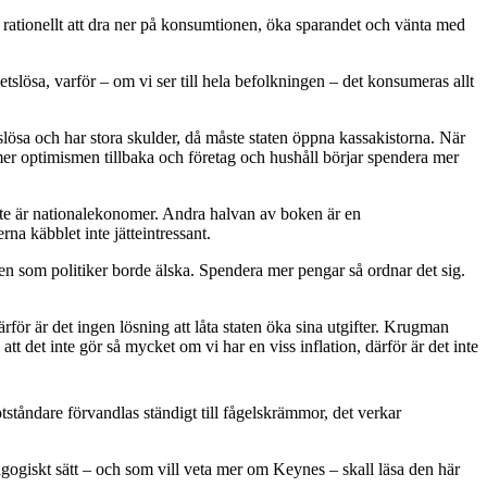
 det rationellt att dra ner på konsumtionen, öka sparandet och vänta med
betslösa, varför – om vi ser till hela befolkningen – det konsumeras allt
slösa och har stora skulder, då måste staten öppna kassakistorna. När
mer optimismen tillbaka och företag och hushåll börjar spendera mer
nte är nationalekonomer. Andra halvan av boken är en
na käbblet inte jätteintressant.
sen som politiker borde älska. Spendera mer pengar så ordnar det sig.
rför är det ingen lösning att låta staten öka sina utgifter. Krugman
tt det inte gör så mycket om vi har en viss inflation, därför är det inte
ståndare förvandlas ständigt till fågelskrämmor, det verkar
gogiskt sätt – och som vill veta mer om Keynes – skall läsa den här