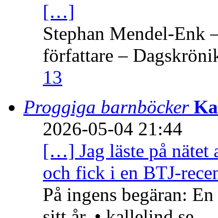
[…]
Stephan Mendel-Enk – 
författare – Dagskröni
13
Proggiga barnböcker
Ka
2026-05-04 21:44
[…] Jag läste på nätet 
och fick i en BTJ-recen
På ingens begäran: En
sitt år. • kallelind.se