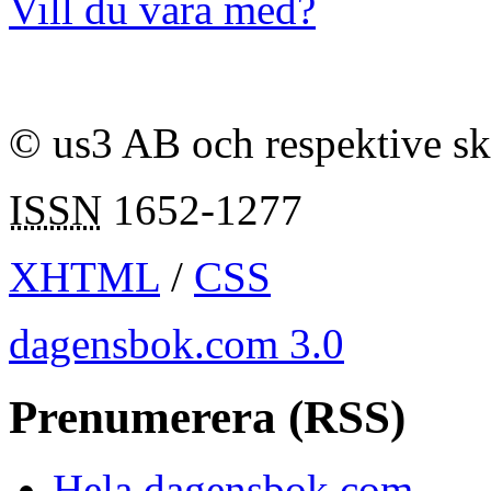
Vill du vara med?
© us3 AB och respektive s
ISSN
1652-1277
XHTML
/
CSS
dagensbok.com 3.0
Prenumerera (RSS)
Hela dagensbok.com