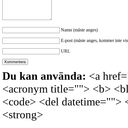
Namn (måste anges)
E-post (måste anges, kommer inte vis
URL
Du kan använda:
<a href="
<acronym title=""> <b> <bl
<code> <del datetime=""> 
<strong>