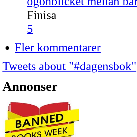
ögonblicket mellan ba
Finisa
5
Fler kommentarer
Tweets about "#dagensbok"
Annonser