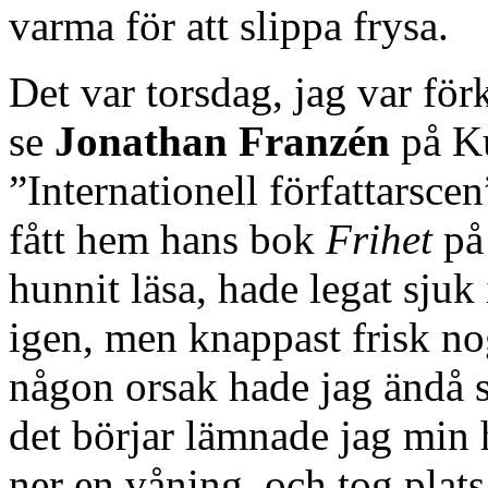
varma för att slippa frysa.
Det var torsdag, jag var för
se
Jonathan Franzén
på Ku
”Internationell författarsce
fått hem hans bok
Frihet
på 
hunnit läsa, hade legat sjuk 
igen, men knappast frisk nog
någon orsak hade jag ändå s
det börjar lämnade jag min 
ner en våning, och tog plats 