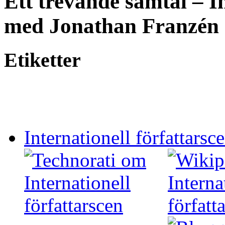
Ett trevande samtal – In
med Jonathan Franzén
Etiketter
Internationell författarsc