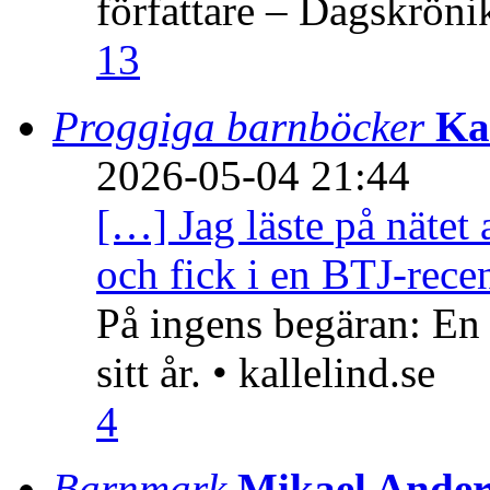
författare – Dagskröni
13
Proggiga barnböcker
Ka
2026-05-04 21:44
[…] Jag läste på nätet 
och fick i en BTJ-recen
På ingens begäran: En
sitt år. • kallelind.se
4
Barnmark
Mikael Ander