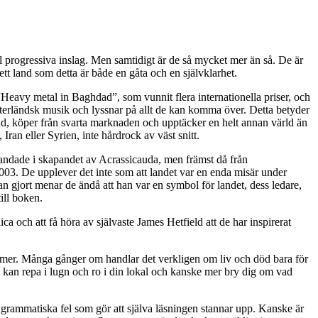
l progressiva inslag. Men samtidigt är de så mycket mer än så. De är
ett land som detta är både en gåta och en självklarhet.
”Heavy metal in Baghdad”, som vunnit flera internationella priser, och
västerländsk musik och lyssnar på allt de kan komma över. Detta betyder
nd, köper från svarta marknaden och upptäcker en helt annan värld än
ran eller Syrien, inte hårdrock av väst snitt.
landade i skapandet av Acrassicauda, men främst då från
03. De upplever det inte som att landet var en enda misär under
n gjort menar de ändå att han var en symbol för landet, dess ledare,
ill boken.
och att få höra av självaste James Hetfield att de har inspirerat
 mer. Många gånger om handlar det verkligen om liv och död bara för
 du kan repa i lugn och ro i din lokal och kanske mer bry dig om vad
 grammatiska fel som gör att själva läsningen stannar upp. Kanske är