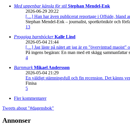
Med uppenbar känsla för stil
Stephan Mendel-Enk
2026-06-29 20:22
[…] Han har även publicerat reportage i Offside, bland
Stephan Mendel-Enk – journalist, sportkrönikör och förf
13
Proggiga barnböcker
Kalle Lind
2026-05-04 21:44
[…] Jag läste på nätet att jag är en ”övervintrad maoist” o
På ingens begäran: En man med ett skägg sammanfattar sitt
4
Barnmark
Mikael Andersson
2026-05-04 21:29
En väldigt stämningsfull och fin recension. Det känns ve
Finisa
5
Fler kommentarer
Tweets about "#dagensbok"
Annonser