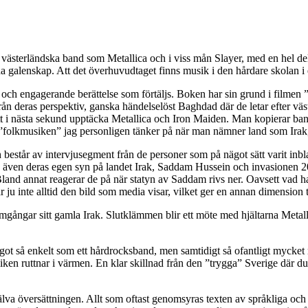
v västerländska band som Metallica och i viss mån Slayer, med en hel de
da galenskap. Att det överhuvudtaget finns musik i den hårdare skolan i 
 och engagerande berättelse som förtäljs. Boken har sin grund i filmen 
t, från deras perspektiv, ganska händelselöst Baghdad där de letar efter 
att i nästa sekund upptäcka Metallica och Iron Maiden. Man kopierar ba
 ”folkmusiken” jag personligen tänker på när man nämner land som Irak, I
estår av intervjusegment från de personer som på nägot sätt varit inb
 även deras egen syn på landet Irak, Saddam Hussein och invasionen 20
land annat reagerar de på när statyn av Saddam rivs ner. Oavsett vad ha
är ju inte alltid den bild som media visar, vilket ger en annan dimension t
gar sitt gamla Irak. Slutklämmen blir ett möte med hjältarna Metallica 
t så enkelt som ett hårdrocksband, men samtidigt så ofantligt mycket
ch liken ruttnar i värmen. En klar skillnad från den ”trygga” Sverige där
jälva översättningen. Allt som oftast genomsyras texten av språkliga och