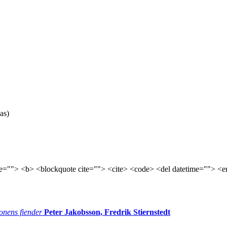
as)
tle=""> <b> <blockquote cite=""> <cite> <code> <del datetime=""> <e
onens fiender
Peter Jakobsson, Fredrik Stiernstedt