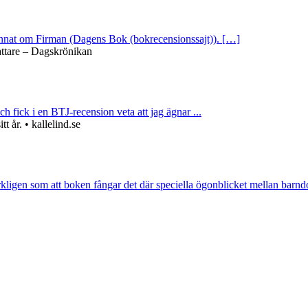
 annat om Firman (Dagens Bok (bokrecensionssajt)). […]
attare – Dagskrönikan
ch fick i en BTJ-recension veta att jag ägnar ...
 år. • kallelind.se
rkligen som att boken fångar det där speciella ögonblicket mellan barnd