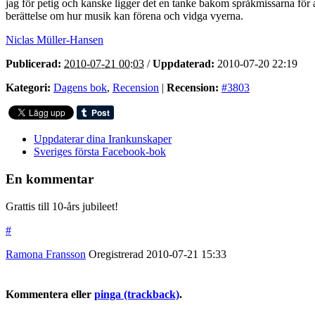
jag för petig och kanske ligger det en tanke bakom språkmissarna för 
berättelse om hur musik kan förena och vidga vyerna.
Niclas Müller-Hansen
Publicerad:
2010-07-21 00:03
/
Uppdaterad:
2010-07-20 22:19
Kategori:
Dagens bok
,
Recension
|
Recension:
#3803
Uppdaterar dina Irankunskaper
Sveriges första Facebook-bok
En kommentar
Grattis till 10-års jubileet!
#
Ramona Fransson
Oregistrerad
2010-07-21
15:33
Kommentera eller
pinga (trackback)
.