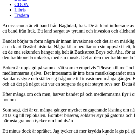
CDON
Libris
Tradera
Acrassicauda är ett band från Baghdad, Irak. De är klart influerade a
ett band från Irak. Ett land sargat av tyranni och invasion och allehan
Bandet börjar ta form några år innan invasionen och det är en märklig
är en klart läsvärd historia. Några killar berättar om sin uppväxt i et
att de ena sekunden hänger sig helt åt Backstreet Boys och Aha, för 
den traditionella irakiska, med sin musik. Det är den mer traditionella
Boken är upplagd på samma sätt som exempelvis ”Please kill me” och b
medlemmarna själva. Det intressanta är inte bara musikskapandet utan
Saddams styre och ställer sig frågande till invasionen många gånger. B
och att det på något sätt var en sorgens dag när statyn revs ner. Detta 
Efter många om och men, harvar bandet på och medlemmarna flyr i omgån
honom.
Som sagt, det är en många gånger mycket engagerande läsning om någo
att ta sig till replokalen. Bomber briserar, soldater styr på gatorna o
närmsta grannen tycker om ljudnivån.
Ett minus dock är språket. Jag tycker att mer krydda kunde lagts på s