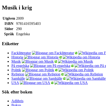
Musik i krig
Utgiven
2009
ISBN
9781416595403
Sidor
290
Språk
Engelska
Etiketter
Facklitteratur
Historia
Musik
På engelska
Politik
Religion
Samhälle
USA
Sök efter boken
Adlibris
Bokus