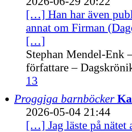
2026-06-29 20:22
[…] Han har även publi
annat om Firman (Dage
[…]
Stephan Mendel-Enk – 
författare – Dagskröni
13
Proggiga barnböcker
Ka
2026-05-04 21:44
[…] Jag läste på nätet 