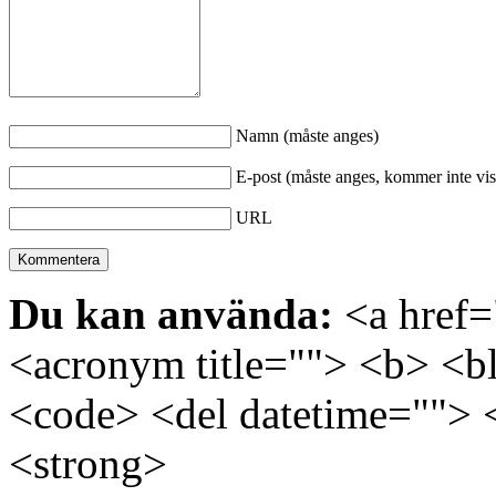
Namn (måste anges)
E-post (måste anges, kommer inte vis
URL
Du kan använda:
<a href="
<acronym title=""> <b> <bl
<code> <del datetime=""> 
<strong>