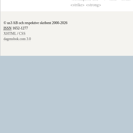
<strike> <strong>
© us3 AB och respektive skribent 2000-2026
ISSN
1652-1277
XHTML
/
CSS
dagensbok.com 3.0