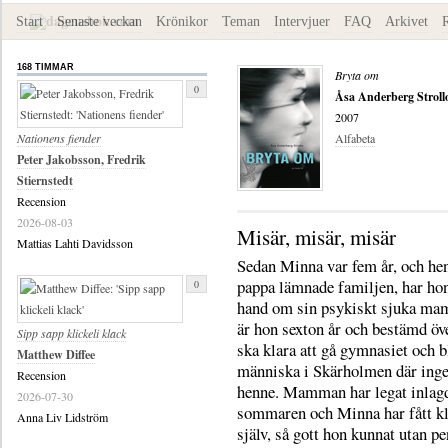
Start
Senaste veckan
Krönikor
Teman
Intervjuer
FAQ
Arkivet
168 TIMMAR
Bryta om
0
Åsa Anderberg Stroll
2007
Nationens fiender
Alfabeta
Peter Jakobsson, Fredrik
Stiernstedt
Recension
2026-08-03
Misär, misär, misär
Mattias Lahti Davidsson
Sedan Minna var fem år, och he
pappa lämnade familjen, har hon
0
hand om sin psykiskt sjuka m
är hon sexton år och bestämd öve
Sipp sapp klickeli klack
ska klara att gå gymnasiet och b
Matthew Diffee
människa i Skärholmen där ing
Recension
henne. Mamman har legat inlagd
2026-07-30
sommaren och Minna har fått kl
Anna Liv Lidström
själv, så gott hon kunnat utan pe