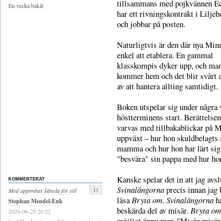
tillsammans med pojkvännen E
En vecka bakåt
har ett rivningskontrakt i Lilje
och jobbar på posten.
Naturligtvis är den där nya Minn
enkel att etablera. En gammal
klasskompis dyker upp, och m
kommer hem och det blir svårt a
av att hantera allting samtidigt.
Boken utspelar sig under några 
höstterminens start. Berättelsen
varvas med tillbakablickar på 
uppväxt – hur hon skuldbelagts 
mamma och hur hon har lärt sig 
"besvära" sin pappa med hur hon
Kanske spelar det in att jag avs
KOMMENTERAT
Svinalängorna
precis innan jag 
13
Med uppenbar känsla för stil
läsa
Bryta om
.
Svinalängorna
ha
Stephan Mendel-Enk
beskärda del av misär.
Bryta om
2026-06-29 20:22
möjligt ännu mer. "Misär misär