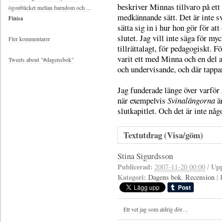
beskriver Minnas tillvaro på ett
ögonblicket mellan barndom och ...
medkännande sätt. Det är inte sv
Finisa
sätta sig in i hur hon gör för a
slutet. Jag vill inte säga för my
Fler kommentarer
tillrättalagt, för pedagogiskt. F
varit ett med Minna och en del a
Tweets about "#dagensbok"
och undervisande, och där tappar
Jag funderade länge över varför
när exempelvis
Svinalängorna
är
slutkapitlet. Och det är inte nå
Textutdrag (Visa/göm)
Stina Sigurdsson
Publicerad:
Upp
2007-11-20 00:00
/
Kategori:
Dagens bok
,
Recension
|
Ett vet jag som aldrig dör…