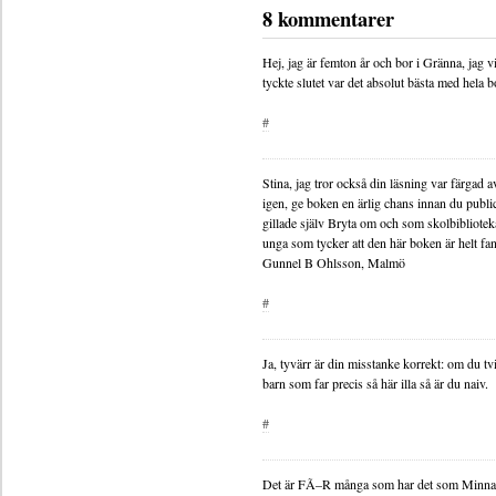
8 kommentarer
Hej, jag är femton år och bor i Gränna, jag vil
tyckte slutet var det absolut bästa med hela 
#
Stina, jag tror också din läsning var färgad a
igen, ge boken en ärlig chans innan du publi
gillade själv Bryta om och som skolbibliote
unga som tycker att den här boken är helt fa
Gunnel B Ohlsson, Malmö
#
Ja, tyvärr är din misstanke korrekt: om du tvi
barn som far precis så här illa så är du naiv.
#
Det är FÃ–R många som har det som Minna