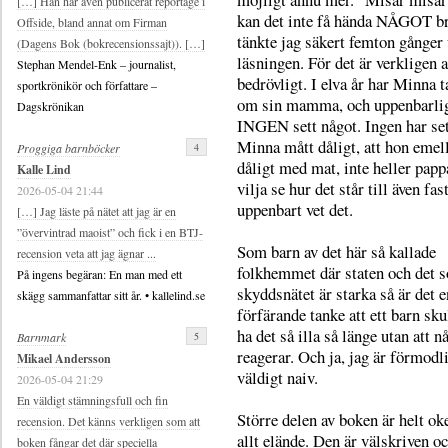
[…] Han har även publicerat reportage i
kan det inte få hända NÅGOT b
Offside, bland annat om Firman
tänkte jag säkert femton gånger
(Dagens Bok (bokrecensionssajt)). […]
läsningen. För det är verkligen a
Stephan Mendel-Enk – journalist,
bedrövligt. I elva år har Minna t
sportkrönikör och författare –
om sin mamma, och uppenbarli
Dagskrönikan
INGEN sett något. Ingen har set
Minna mått dåligt, att hon emel
4
Proggiga barnböcker
dåligt med mat, inte heller papp
Kalle Lind
vilja se hur det står till även fas
2026-05-04 21:44
uppenbart vet det.
[…] Jag läste på nätet att jag är en
”övervintrad maoist” och fick i en BTJ-
Som barn av det här så kallade
recension veta att jag ägnar ...
folkhemmet där staten och det s
På ingens begäran: En man med ett
skyddsnätet är starka så är det e
skägg sammanfattar sitt år. • kallelind.se
förfärande tanke att ett barn sk
ha det så illa så länge utan att 
5
Barnmark
reagerar. Och ja, jag är förmodl
Mikael Andersson
väldigt naiv.
2026-05-04 21:29
En väldigt stämningsfull och fin
Större delen av boken är helt oke
recension. Det känns verkligen som att
allt elände. Den är välskriven o
boken fångar det där speciella