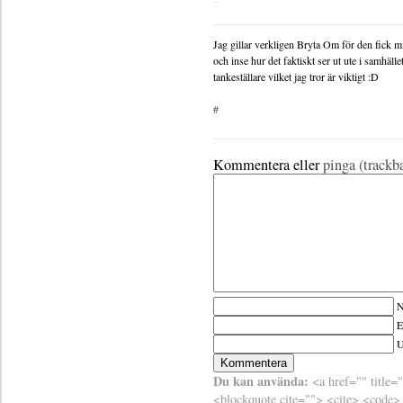
Jag gillar verkligen Bryta Om för den fick 
och inse hur det faktiskt ser ut ute i samhälle
tankeställare vilket jag tror är viktigt :D
#
Kommentera eller
pinga (trackb
N
E
Du kan använda:
<a href="" title=
<blockquote cite=""> <cite> <code>