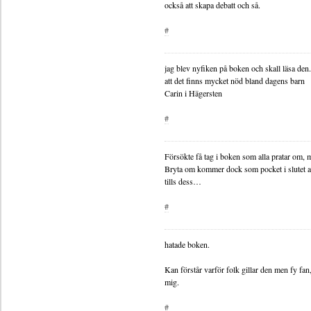
också att skapa debatt och så.
#
jag blev nyfiken på boken och skall läsa den
att det finns mycket nöd bland dagens barn
Carin i Hägersten
#
Försökte få tag i boken som alla pratar om,
Bryta om kommer dock som pocket i slutet av
tills dess…
#
hatade boken.
Kan förstår varför folk gillar den men fy fan, 
mig.
#