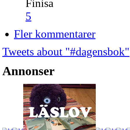
Finisa
5
Fler kommentarer
Tweets about "#dagensbok"
Annonser