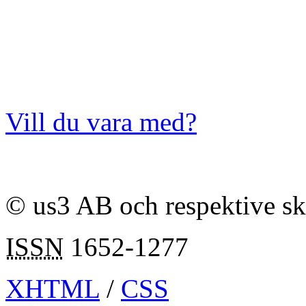
Vill du vara med?
© us3 AB och respektive s
ISSN
1652-1277
XHTML
/
CSS