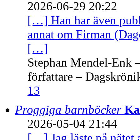
2026-06-29 20:22
[…] Han har även publi
annat om Firman (Dage
[…]
Stephan Mendel-Enk – 
författare – Dagskröni
13
Proggiga barnböcker
Ka
2026-05-04 21:44
[…] Jag läste på nätet 