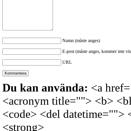
Namn (måste anges)
E-post (måste anges, kommer inte vis
URL
Du kan använda:
<a href="
<acronym title=""> <b> <bl
<code> <del datetime=""> 
<strong>