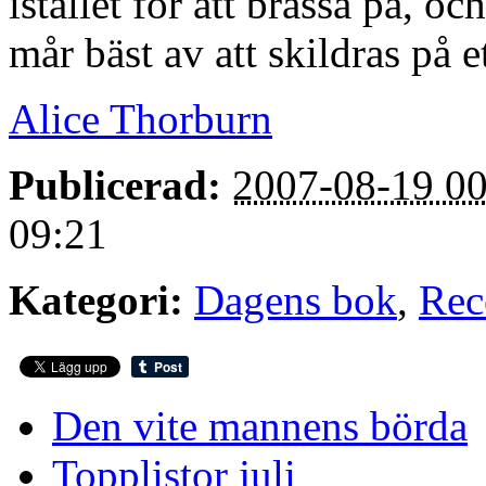
istället för att brassa på, 
mår bäst av att skildras på et
Alice Thorburn
Publicerad:
2007-08-19 00
09:21
Kategori:
Dagens bok
,
Rec
Den vite mannens börda
Topplistor juli