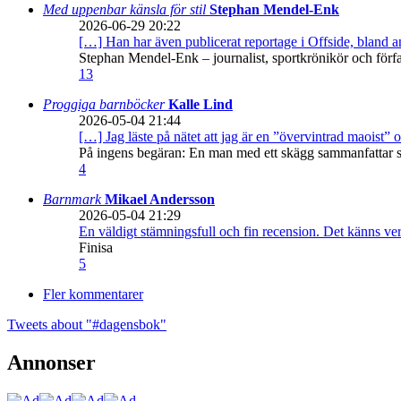
Med uppenbar känsla för stil
Stephan Mendel-Enk
2026-06-29 20:22
[…] Han har även publicerat reportage i Offside, bland
Stephan Mendel-Enk – journalist, sportkrönikör och förf
13
Proggiga barnböcker
Kalle Lind
2026-05-04 21:44
[…] Jag läste på nätet att jag är en ”övervintrad maoist” o
På ingens begäran: En man med ett skägg sammanfattar sitt
4
Barnmark
Mikael Andersson
2026-05-04 21:29
En väldigt stämningsfull och fin recension. Det känns ve
Finisa
5
Fler kommentarer
Tweets about "#dagensbok"
Annonser