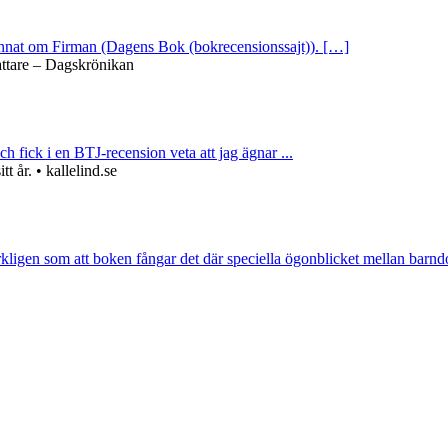
 annat om Firman (Dagens Bok (bokrecensionssajt)). […]
attare – Dagskrönikan
ch fick i en BTJ-recension veta att jag ägnar ...
 år. • kallelind.se
rkligen som att boken fångar det där speciella ögonblicket mellan barnd