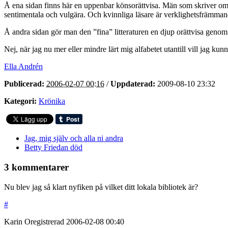
Å ena sidan finns här en uppenbar könsorättvisa. Män som skriver om rel
sentimentala och vulgära. Och kvinnliga läsare är verklighetsfrämma
Å andra sidan gör man den ”fina” litteraturen en djup orättvisa genom
Nej, när jag nu mer eller mindre lärt mig alfabetet utantill vill jag kun
Ella Andrén
Publicerad:
2006-02-07 00:16
/
Uppdaterad:
2009-08-10 23:32
Kategori:
Krönika
Jag, mig själv och alla ni andra
Betty Friedan död
3 kommentarer
Nu blev jag så klart nyfiken på vilket ditt lokala bibliotek är?
#
Karin
Oregistrerad
2006-02-08
00:40