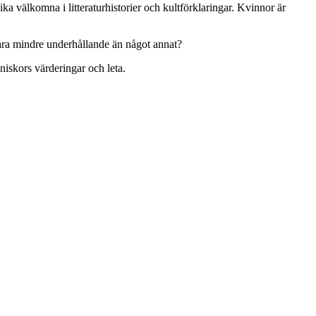
ka välkomna i litteraturhistorier och kultförklaringar. Kvinnor är
vara mindre underhållande än något annat?
nniskors värderingar och leta.