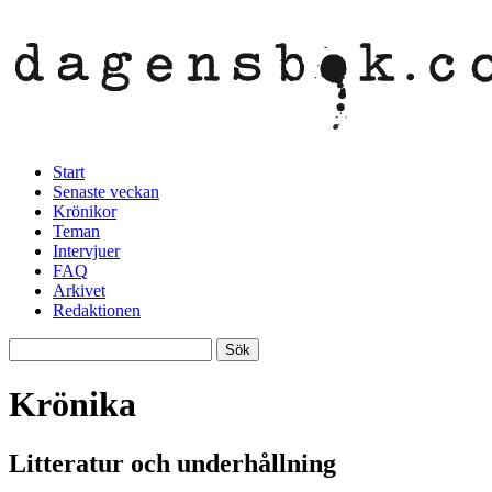
Start
Senaste veckan
Krönikor
Teman
Intervjuer
FAQ
Arkivet
Redaktionen
Krönika
Litteratur och underhållning