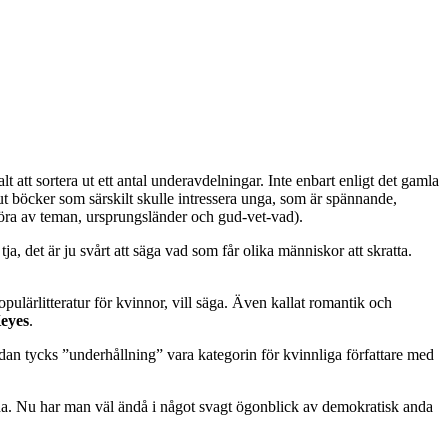
alt att sortera ut ett antal underavdelningar. Inte enbart enligt det gamla
 ut böcker som särskilt skulle intressera unga, som är spännande,
 röra av teman, ursprungsländer och gud-vet-vad).
ja, det är ju svårt att säga vad som får olika människor att skratta.
opulärlitteratur för kvinnor, vill säga. Även kallat romantik och
eyes
.
ndan tycks ”underhållning” vara kategorin för kvinnliga författare med
idorna. Nu har man väl ändå i något svagt ögonblick av demokratisk anda