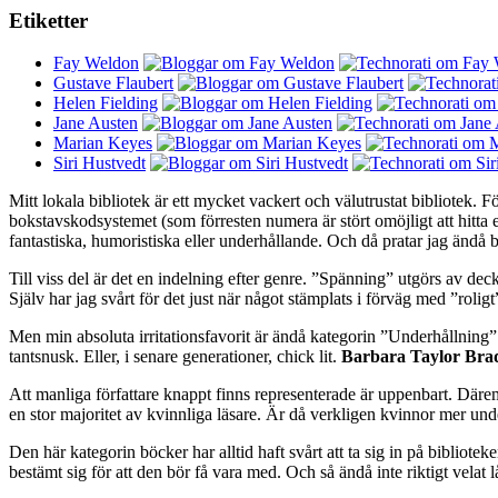
Etiketter
Fay Weldon
Gustave Flaubert
Helen Fielding
Jane Austen
Marian Keyes
Siri Hustvedt
Mitt lokala bibliotek är ett mycket vackert och välutrustat bibliotek. För
bokstavskodsystemet (som förresten numera är stört omöjligt att hitta e
fantastiska, humoristiska eller underhållande. Och då pratar jag ändå 
Till viss del är det en indelning efter genre. ”Spänning” utgörs av deck
Själv har jag svårt för det just när något stämplats i förväg med ”rolig
Men min absoluta irritationsfavorit är ändå kategorin ”Underhållning”. E
tantsnusk. Eller, i senare generationer, chick lit.
Barbara Taylor Bra
Att manliga författare knappt finns representerade är uppenbart. Däre
en stor majoritet av kvinnliga läsare. Är då verkligen kvinnor mer un
Den här kategorin böcker har alltid haft svårt att ta sig in på bibliot
bestämt sig för att den bör få vara med. Och så ändå inte riktigt velat l