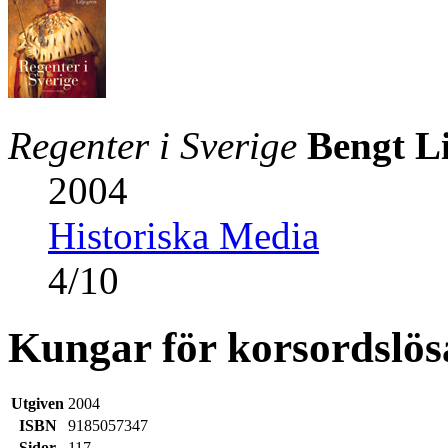
Regenter i Sverige
Bengt Li
2004
Historiska Media
4
/
10
Kungar för korsordslös
Utgiven
2004
ISBN
9185057347
Sidor
117