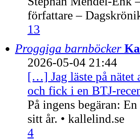
Stephan Mendel-Enk – 
författare – Dagskröni
13
Proggiga barnböcker
Ka
2026-05-04 21:44
[…] Jag läste på nätet 
och fick i en BTJ-recen
På ingens begäran: En
sitt år. • kallelind.se
4