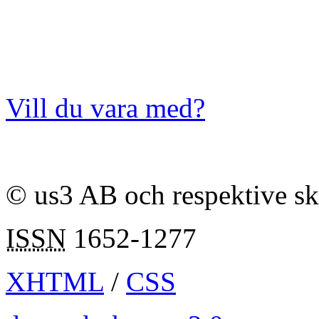
Vill du vara med?
© us3 AB och respektive s
ISSN
1652-1277
XHTML
/
CSS