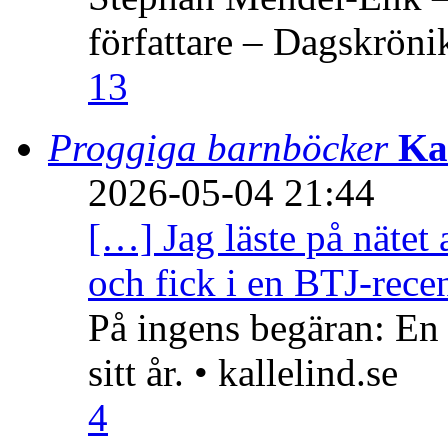
författare – Dagskröni
13
Proggiga barnböcker
Ka
2026-05-04 21:44
[…] Jag läste på nätet 
och fick i en BTJ-recen
På ingens begäran: En
sitt år. • kallelind.se
4