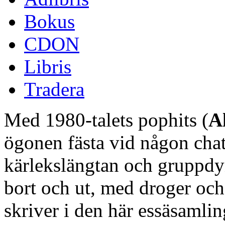
Bokus
CDON
Libris
Tradera
Med 1980-talets pophits (
A
ögonen fästa vid någon cha
kärlekslängtan och gruppd
bort och ut, med droger och 
skriver i den här essäsamli