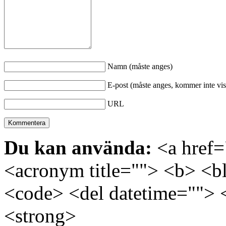
Namn (måste anges)
E-post (måste anges, kommer inte vis
URL
Du kan använda:
<a href="
<acronym title=""> <b> <bl
<code> <del datetime=""> 
<strong>