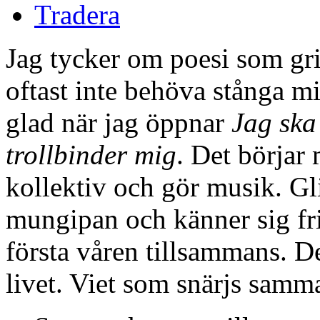
Sjukdom
Svenska författare
Sök efter boken
Adlibris
Bokus
CDON