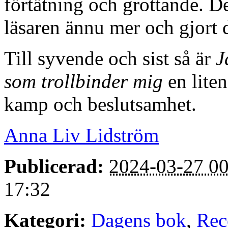
God natt jord!
Men någonstans i all djävul
för, så är det. Och så blir 
liten spricka i en kärlvägg g
Det finns mycket igenkänni
finns det något tilltalande 
inte väjer, utan vågar sätta o
perioder.
Det är mycket som sveper fö