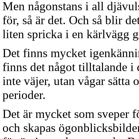
det snabbt barn. I alla fall 
dikter senare kommer nästa
all sin charm och jävlighet b
sätts på prov.
Denna dagen
Ett liv
Fy fan vilket liv
Jag visste inte att vi kund
varandra