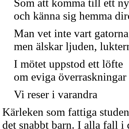
Libris
Tradera
Jag tycker om poesi som grip
oftast inte behöva stånga mig
glad när jag öppnar
Jag ska
trollbinder mig
. Det börjar 
kollektiv och gör musik. Gli
mungipan och känner sig fr
första våren tillsammans. De
livet. Viet som snärjs samm