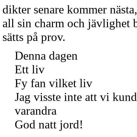
Som att komma till ett ny
och känna sig hemma dir
Man vet inte vart gatorna
men älskar ljuden, lukter
I mötet uppstod ett löfte
om eviga överraskningar
Vi reser i varandra
Kärleken som fattiga student