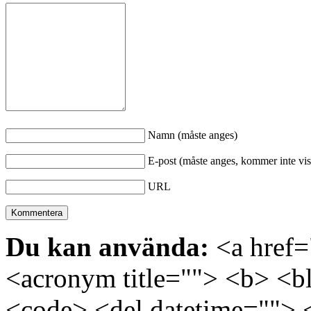
Namn (måste anges)
E-post (måste anges, kommer inte vis
URL
Du kan använda:
<a href="
<acronym title=""> <b> <bl
<code> <del datetime=""> 