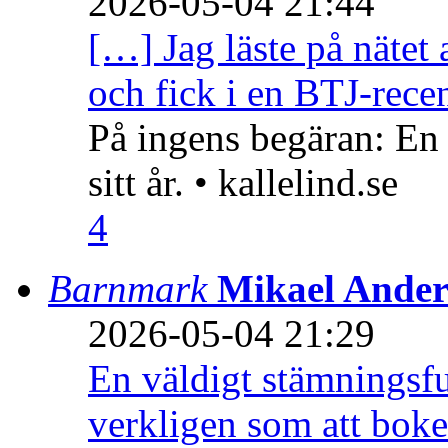
2026-05-04 21:44
[…] Jag läste på nätet 
och fick i en BTJ-recen
På ingens begäran: En
sitt år. • kallelind.se
4
Barnmark
Mikael Ander
2026-05-04 21:29
En väldigt stämningsfu
verkligen som att boke