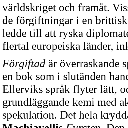
världskriget och framåt. Vis
de förgiftningar i en britti
ledde till att ryska diploma
flertal europeiska länder, i
Förgiftad
är överraskande sp
en bok som i slutänden han
Ellerviks språk flyter lätt,
grundläggande kemi med aktu
spekulation. Det hela krydd
Machiavelli
s
Fursten
. Den 