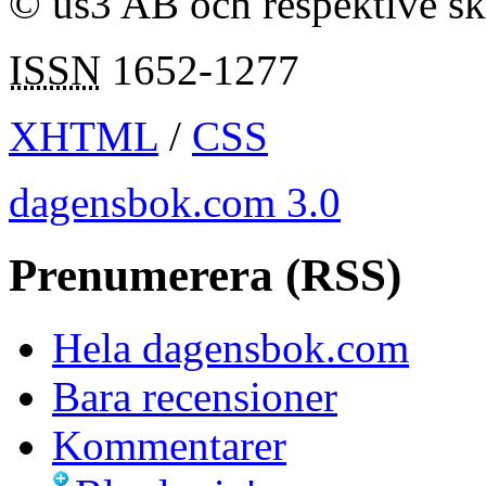
© us3 AB och respektive s
ISSN
1652-1277
XHTML
/
CSS
dagensbok.com 3.0
Prenumerera (RSS)
Hela dagensbok.com
Bara recensioner
Kommentarer