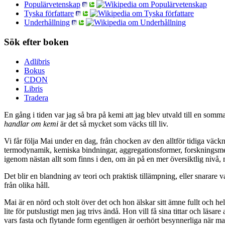
Populärvetenskap
Tyska författare
Underhållning
Sök efter boken
Adlibris
Bokus
CDON
Libris
Tradera
En gång i tiden var jag så bra på kemi att jag blev utvald till en som
handlar om kemi
är det så mycket som väcks till liv.
Vi får följa Mai under en dag, från chocken av den alltför tidiga vä
termodynamik, kemiska bindningar, aggregationsformer, forskningsmet
igenom nästan allt som finns i den, om än på en mer översiktlig nivå, n
Det blir en blandning av teori och praktisk tillämpning, eller snarare v
från olika håll.
Mai är en nörd och stolt över det och hon älskar sitt ämne fullt och hel
lite för putslustigt men jag trivs ändå. Hon vill få sina tittar och läs
vars fasta och flytande form egentligen är oerhört besynnerliga när man