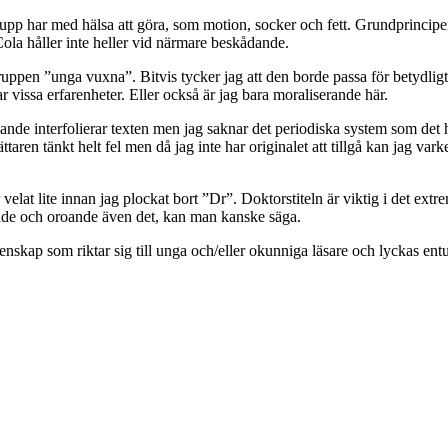
s upp har med hälsa att göra, som motion, socker och fett. Grundprincipe
ola håller inte heller vid närmare beskådande.
uppen ”unga vuxna”. Bitvis tycker jag att den borde passa för betydligt 
delar vissa erfarenheter. Eller också är jag bara moraliserande här.
nde interfolierar texten men jag saknar det periodiska system som det hä
ttaren tänkt helt fel men då jag inte har originalet att tillgå kan jag va
lat lite innan jag plockat bort ”Dr”. Doktorstiteln är viktig i det extr
nde och oroande även det, kan man kanske säga.
etenskap som riktar sig till unga och/eller okunniga läsare och lyckas en