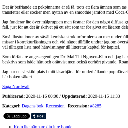
Det är befriande att pekpinnarna är så få, trots att flera ämnen som ta
transfetter eller socker men nyttan av en smoothie jämfört med Coca-C
Jag funderar lite över målgruppen men fastnar för den något diffusa gr
fall, just för att det är skrivet på ett sätt som tar för givet att läsaren 
Små illustrationer av såväl kemiska strukturformler som mer underhålla
missar i korrekturläsningen och vid något tillfälle undrar jag om översä
väl tilltagen lista med hänvisningar till litteratur kapitel för kapitel.
Som författare anges egentligen Dr. Mai Thi Nguyen-Kim och jag har ve
beskrivs som både hårt och orättvist men också oerhört givande. Roa
Jag har en särskild plats i mitt läsarhjärta för underhållande populärv
här boken säkert.
Saga Nordwall
Publicerad:
2020-11-16 00:00
/
Uppdaterad:
2020-11-15 11:33
Kategori:
Dagens bok
,
Recension
|
Recension:
#8285
Kom lite närmare din inre bonde