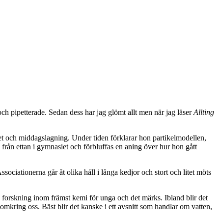
och pipetterade. Sedan dess har jag glömt allt men när jag läser
Allting
et och middagslagning. Under tiden förklarar hon partikelmodellen,
ån ettan i gymnasiet och förbluffas en aning över hur hon gått
Associationerna går åt olika håll i långa kedjor och stort och litet möts
era forskning inom främst kemi för unga och det märks. Ibland blir det
t omkring oss. Bäst blir det kanske i ett avsnitt som handlar om vatten,