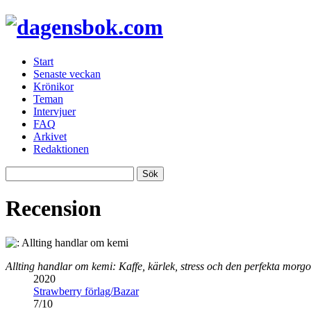
Start
Senaste veckan
Krönikor
Teman
Intervjuer
FAQ
Arkivet
Redaktionen
Recension
Allting handlar om kemi: Kaffe, kärlek, stress och den perfekta morg
2020
Strawberry förlag/Bazar
7
/
10