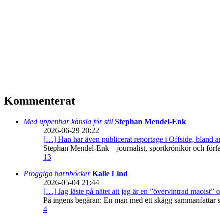
Kommenterat
Med uppenbar känsla för stil
Stephan Mendel-Enk
2026-06-29 20:22
[…] Han har även publicerat reportage i Offside, bland
Stephan Mendel-Enk – journalist, sportkrönikör och förf
13
Proggiga barnböcker
Kalle Lind
2026-05-04 21:44
[…] Jag läste på nätet att jag är en ”övervintrad maoist” o
På ingens begäran: En man med ett skägg sammanfattar sitt
4