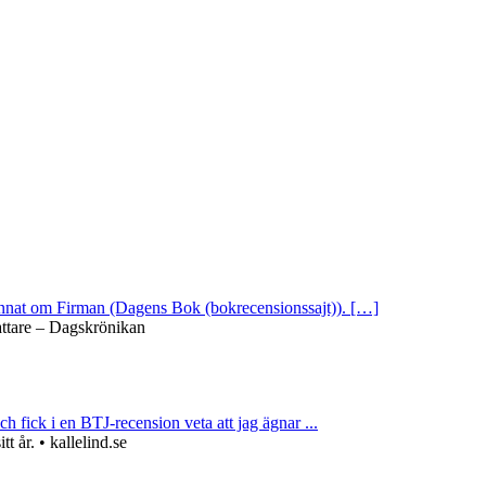
 annat om Firman (Dagens Bok (bokrecensionssajt)). […]
attare – Dagskrönikan
ch fick i en BTJ-recension veta att jag ägnar ...
 år. • kallelind.se