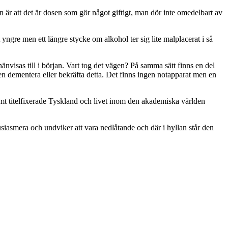
n är att det är dosen som gör något giftigt, man dör inte omedelbart av
yngre men ett längre stycke om alkohol ter sig lite malplacerat i så
nvisas till i början. Vart tog det vägen? På samma sätt finns en del
rken dementera eller bekräfta detta. Det finns ingen notapparat men en
emt titelfixerade Tyskland och livet inom den akademiska världen
tusiasmera och undviker att vara nedlåtande och där i hyllan står den