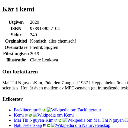
Kär i kemi
Utgiven
2020
ISBN
9789189057104
Sidor
240
Orginaltitel
Komisch, alles chemisch!
Översättare
Fredrik Sjögren
Först utgiven
2019
Illustratör
Claire Lenkova
Om författaren
Mai Thi Nguyen-Kim, född den 7 augusti 1987 i Heppenheim, är en tys
scientists. Hon är även medlem av MPG-senaten (ett framstående tysk
Etiketter
Facklitteratur
Kemi
Mai Thi Nguyen-Kim
Naturvetenskap