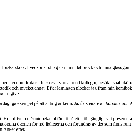
marforskarskola. I veckor stod jag där i min labbrock och mina glasögon 
ckningen genom frukost, bussresa, samtal med kollegor, besök i snabbköp
odik och mycket annat. Efter läsningen plockar jag fram min kemibok fr
aturligtvis.
ardagliga exempel på att allting är kemi. Ja,
är
snarare än
handlar om
. 
t. Hon driver en Youtubekanal för att på ett lättillgängligt sätt present
are att öppna ögonen för möjligheterna och förundras av det som finns run
 tänker efter.