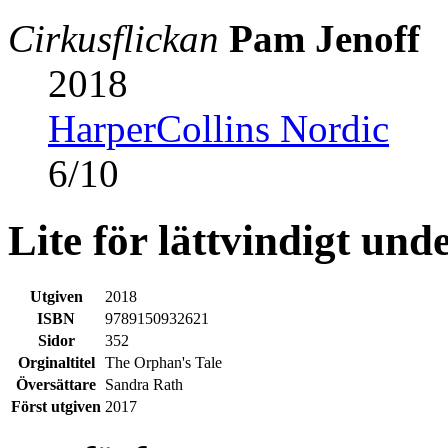
Cirkusflickan
Pam Jenoff
2018
HarperCollins Nordic
6
/
10
Lite för lättvindigt un
Utgiven
2018
ISBN
9789150932621
Sidor
352
Orginaltitel
The Orphan's Tale
Översättare
Sandra Rath
Först utgiven
2017