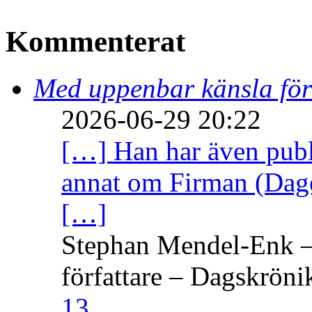
Kommenterat
Med uppenbar känsla för
2026-06-29 20:22
[…] Han har även publi
annat om Firman (Dage
[…]
Stephan Mendel-Enk – 
författare – Dagskröni
13