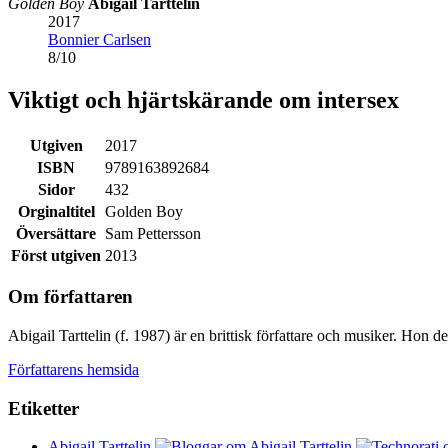
Golden Boy
Abigail Tarttelin
2017
Bonnier Carlsen
8
/
10
Viktigt och hjärtskärande om intersex
Utgiven
2017
ISBN
9789163892684
Sidor
432
Orginaltitel
Golden Boy
Översättare
Sam Pettersson
Först utgiven
2013
Om författaren
Abigail Tarttelin (f. 1987) är en brittisk författare och musiker. Hon
Författarens hemsida
Etiketter
Abigail Tarttelin