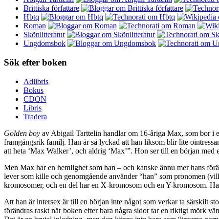
Brittiska författare
Hbtq
Roman
Skönlitteratur
Ungdomsbok
Sök efter boken
Adlibris
Bokus
CDON
Libris
Tradera
Golden boy
av Abigail Tarttelin handlar om 16-åriga Max, som bor i 
framgångsrik familj. Han är så lyckad att han liksom blir lite ointre
att heta ‘Max Walker’, och aldrig ‘Max’”. Hon ser till en början med
Men Max har en hemlighet som han – och kanske ännu mer hans föräldr
lever som kille och genomgående använder “han” som pronomen (vilket ä
kromosomer, och en del har en X-kromosom och en Y-kromosom. Han 
Att han är intersex är till en början inte något som verkar ta särskilt
förändras raskt när boken efter bara några sidor tar en riktigt mörk v