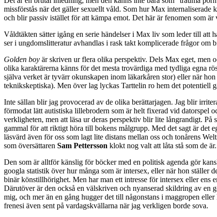
Det är en brutal inledning, men den känns inte bara som “trauma porn”, 
missförstås när det gäller sexuellt våld. Som hur Max internaliserade k
och blir passiv istället för att kämpa emot. Det här är fenomen som är
Våldtäkten sätter igång en serie händelser i Max liv som leder till at
ser i ungdomslitteratur avhandlas i rask takt komplicerade frågor om bi
Golden boy
är skriven ur flera olika perspektiv. Dels Max eget, men 
olika karaktärerna känns för det mesta trovärdiga med tydliga egna rös
själva verket är tyvärr okunskapen inom läkarkåren stor) eller när hon
teknikskeptiska). Men över lag lyckas Tarttelin ro hem det potentiell ga
Inte sällan blir jag provocerad av de olika berättarjagen. Jag blir irri
förmodat lätt autistiska lillebrodern som är helt fixerad vid datorspel
verkligheten, men att läsa ur deras perspektiv blir lite långrandigt. På
gammal för att riktigt höra till bokens målgrupp. Med det sagt är det 
läsvärd även för oss som lagt lite distans mellan oss och tonårens Wel
som översättaren
Sam Pettersson
klokt nog valt att låta stå som de är.
Den som är alltför känslig för böcker med en politisk agenda gör kansk
googla statistik över hur många som är intersex, eller när hon ställe
binär könstillhörighet. Men har man ett intresse för intersex eller ens 
Därutöver är den också en välskriven och nyanserad skildring av en g
mig, och mer än en gång hugger det till någonstans i maggropen eller hj
frenesi även sent på vardagskvällarna när jag verkligen borde sova.