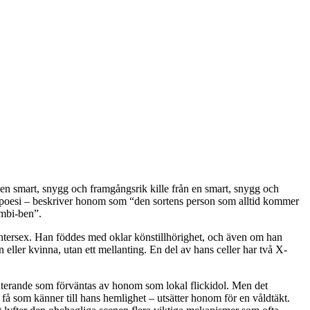
en smart, snygg och framgångsrik kille från en smart, snygg och
ver poesi – beskriver honom som “den sortens person som alltid kommer
ambi-ben”.
ntersex. Han föddes med oklar könstillhörighet, och även om han
ller kvinna, utan ett mellanting. En del av hans celler har två X-
imenterande som förväntas av honom som lokal flickidol. Men det
få som känner till hans hemlighet – utsätter honom för en våldtäkt.