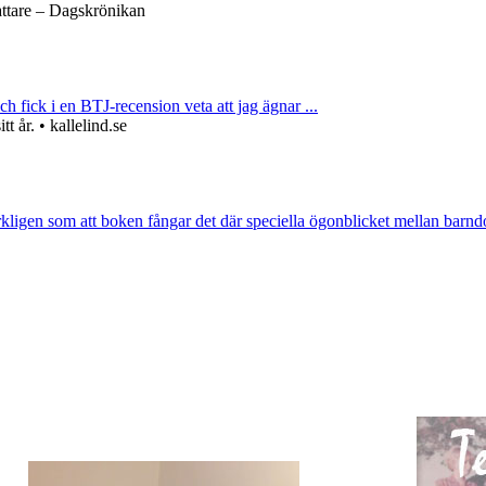
attare – Dagskrönikan
ch fick i en BTJ-recension veta att jag ägnar ...
 år. • kallelind.se
rkligen som att boken fångar det där speciella ögonblicket mellan barnd