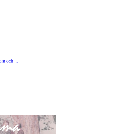
om och ...