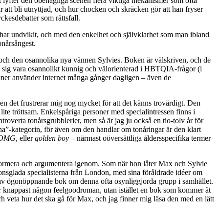
let lyfter den obehagliga scenen flera viktiga mekanismer som ofta
r att bli utnyttjad, och hur chocken och skräcken gör att han fryser
ckesdebatter som rättsfall.
nt har undvikit, och med den enkelhet och självklarhet som man ibland
onårsångest.
s, och den osannolika nya vännen Sylvies. Boken är välskriven, och de
ar sig vara osannolikt kunnig och välorienterad i HBTQIA-frågor (i
känner använder internet många gånger dagligen – även de
 men det frustrerar mig nog mycket för att det känns trovärdigt. Den
lite tröttsam. Enkelspåriga personer med specialintressen finns i
troverta tonårsgrubblerier, men så är jag ju också en tio-tolv år för
xna”-kategorin, för även om den handlar om tonåringar är den klart
OMG
, eller
golden boy
– närmast oöversättliga åldersspecifika termer
t informera och argumentera igenom. Som när hon låter Max och Sylvie
ionsglada specialisterna från London, med sina föråldrade idéer om
av ögonöppnande bok om denna ofta osynliggjorda grupp i samhället.
är knappast någon feelgoodroman, utan istället en bok som kommer åt
ch veta hur det ska gå för Max, och jag finner mig läsa den med en lätt