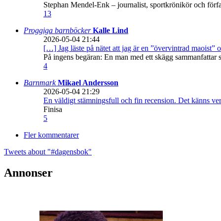
Stephan Mendel-Enk – journalist, sportkrönikör och förf
13
Proggiga barnböcker
Kalle Lind
2026-05-04 21:44
[…] Jag läste på nätet att jag är en ”övervintrad maoist” o
På ingens begäran: En man med ett skägg sammanfattar sitt
4
Barnmark
Mikael Andersson
2026-05-04 21:29
En väldigt stämningsfull och fin recension. Det känns ve
Finisa
5
Fler kommentarer
Tweets about "#dagensbok"
Annonser