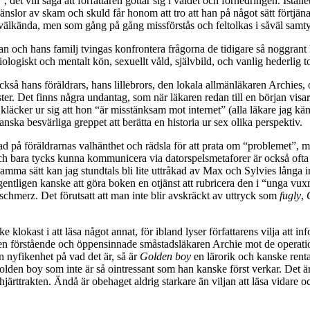
det vill säga att författaren gottar sig i våldet och förnedringen. Istäl
änslor av skam och skuld får honom att tro att han på något sätt förtjäna
 välkända, men som gång på gång missförstås och feltolkas i såväl samty
t han och hans familj tvingas konfrontera frågorna de tidigare så noggra
ologiskt och mentalt kön, sexuellt våld, självbild, och vanlig hederlig t
också hans föräldrars, hans lillebrors, den lokala allmänläkaren Archie
ter. Det finns några undantag, som när läkaren redan till en början vis
 kläcker ur sig att hon “är misstänksam mot internet” (alla läkare jag 
nska besvärliga greppet att berätta en historia ur sex olika perspektiv.
terad på föräldrarnas valhänthet och rädsla för att prata om “problemet”,
 och bara tycks kunna kommunicera via datorspelsmetaforer är också ofta 
 samma sätt kan jag stundtals bli lite uttråkad av Max och Sylvies långa in
egentligen kanske att göra boken en otjänst att rubricera den i “unga vu
tschmerz. Det förutsatt att man inte blir avskräckt av uttryck som
fugly
,
e klokast i att läsa något annat, för ibland lyser författarens vilja at
r den förstående och öppensinnade småstadsläkaren Archie mot de operat
en nyfikenhet på vad det är, så är
Golden boy
en lärorik och kanske rent
olden boy som inte är så ointressant som han kanske först verkar. Det 
ärttrakten. Ändå är obehaget aldrig starkare än viljan att läsa vidare o