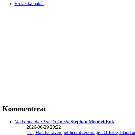
En vecka bakåt
Kommenterat
Med uppenbar känsla för stil
Stephan Mendel-Enk
2026-06-29 20:22
[…] Han har även publicerat reportage i Offside, bland