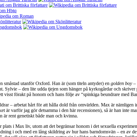
en småstad utanför Oxford. Han är (som titeln antyder) en
golden boy
– 
ssant. Sylvie – den lite udda tjejen som hänger på kyrkogårdar och skri
 ett visst förakt på honom och hans följe av “spinkiga beundrare med B
ar – arbetat hårt för att hålla dold från omvärlden. Max är nämligen i
r varför jag gör detsamma i den här recensionen), så är han inte man e
är rent genetiskt både man och kvinna.
 stor plats i Max liv, utom att det begränsar honom i det sexuella exper
ändning i och med en lång skildring av hur hans barndomsvän – en av de 