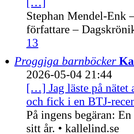
[…]
Stephan Mendel-Enk – 
författare – Dagskröni
13
Proggiga barnböcker
Ka
2026-05-04 21:44
[…] Jag läste på nätet 
och fick i en BTJ-recen
På ingens begäran: En
sitt år. • kallelind.se