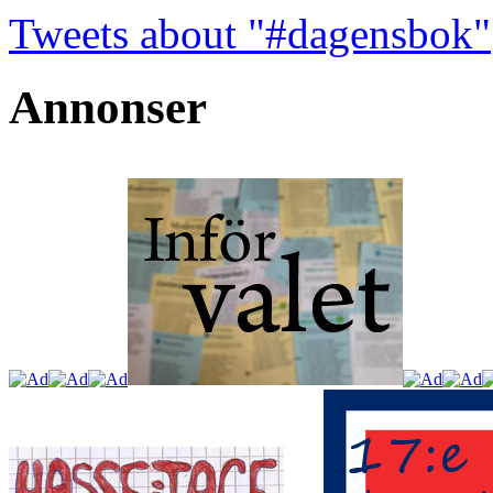
Tweets about "#dagensbok"
Annonser