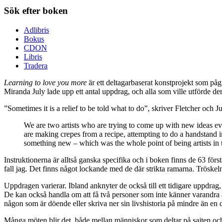
Sök efter boken
Adlibris
Bokus
CDON
Libris
Tradera
Learning to love you more
är ett deltagarbaserat konstprojekt som på
Miranda July lade upp ett antal uppdrag, och alla som ville utförde dem o
”Sometimes it is a relief to be told what to do”, skriver Fletcher och J
We are two artists who are trying to come up with new ideas e
are making crepes from a recipe, attempting to do a handstand i
something new – which was the whole point of being artists in th
Instruktionerna är alltså ganska specifika och i boken finns de 63 först
fall jag. Det finns något lockande med de där strikta ramarna. Tröskeln
Uppdragen varierar. Ibland anknyter de också till ett tidigare uppdrag
De kan också handla om att få två personer som inte känner varandra at
någon som är döende eller skriva ner sin livshistoria på mindre än en 
Många möten blir det, både mellan människor som deltar på sajten och 