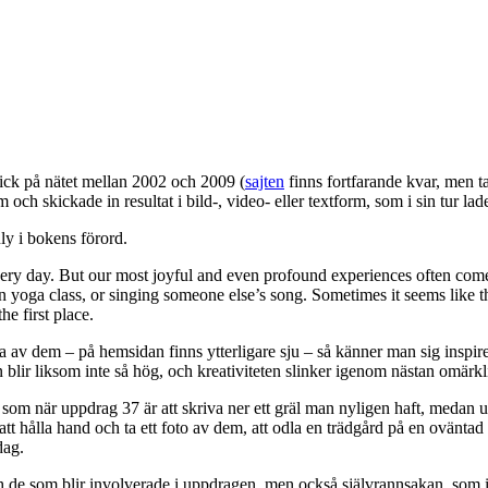
gick på nätet mellan 2002 och 2009 (
sajten
finns fortfarande kvar, men t
ch skickade in resultat i bild-, video- eller textform, som i sin tur lade
uly i bokens förord.
very day. But our most joyful and even profound experiences often com
n yoga class, or singing someone else’s song. Sometimes it seems like th
e first place.
a av dem – på hemsidan finns ytterligare sju – så känner man sig inspirer
 blir liksom inte så hög, och kreativiteten slinker igenom nästan omärkl
, som när uppdrag 37 är att skriva ner ett gräl man nyligen haft, medan 
t hålla hand och ta ett foto av dem, att odla en trädgård på en oväntad 
dag.
de som blir involverade i uppdragen, men också självrannsakan, som i de