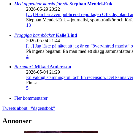
Med uppenbar känsla för stil
Stephan Mendel-Enk
2026-06-29 20:22
[…] Han har även publicerat reportage i Offside, bland
Stephan Mendel-Enk – journalist, sportkrönikör och förf
13
Proggiga barnböcker
Kalle Lind
2026-05-04 21:44
[…] Jag läste på nätet att jag är en ”övervintrad maoist” o
På ingens begäran: En man med ett skägg sammanfattar sitt
4
Barnmark
Mikael Andersson
2026-05-04 21:29
En väldigt stämningsfull och fin recension. Det känns ve
Finisa
5
Fler kommentarer
Tweets about "#dagensbok"
Annonser