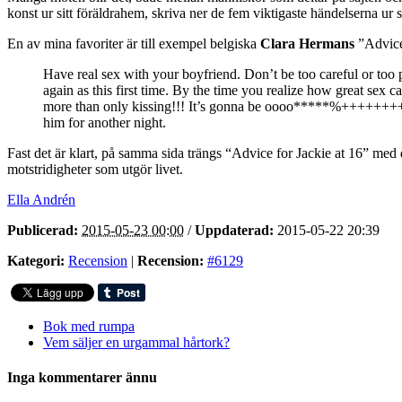
konst ur sitt föräldrahem, skriva ner de fem viktigaste händelserna ur si
En av mina favoriter är till exempel belgiska
Clara Hermans
”Advice 
Have real sex with your boyfriend. Don’t be too careful or too p
again as this first time. By the time you realize how great sex
more than only kissing!!! It’s gonna be oooo*****%++++++++&&**
him for another night.
Fast det är klart, på samma sida trängs “Advice for Jackie at 16” med
motstridigheter som utgör livet.
Ella Andrén
Publicerad:
2015-05-23 00:00
/
Uppdaterad:
2015-05-22 20:39
Kategori:
Recension
|
Recension:
#6129
Bok med rumpa
Vem säljer en urgammal hårtork?
Inga kommentarer ännu