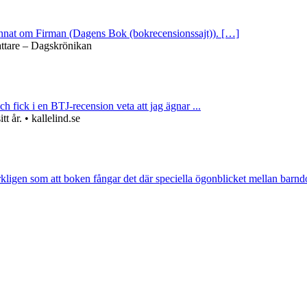
 annat om Firman (Dagens Bok (bokrecensionssajt)). […]
attare – Dagskrönikan
ch fick i en BTJ-recension veta att jag ägnar ...
 år. • kallelind.se
rkligen som att boken fångar det där speciella ögonblicket mellan barnd