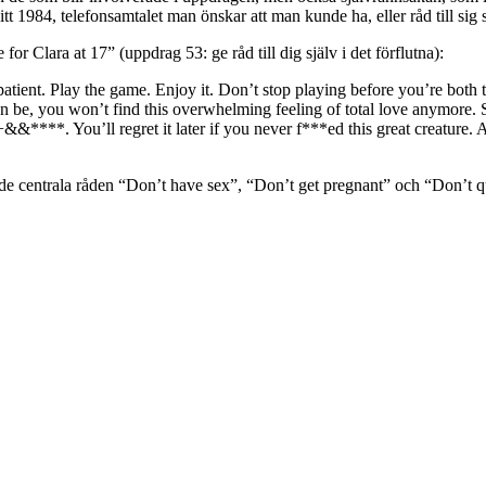
tt 1984, telefonsamtalet man önskar att man kunde ha, eller råd till sig sj
for Clara at 17” (uppdrag 53: ge råd till dig själv i det förflutna):
atient. Play the game. Enjoy it. Don’t stop playing before you’re both ti
 can be, you won’t find this overwhelming feeling of total love anymore.
**. You’ll regret it later if you never f***ed this great creature. An
 de centrala råden “Don’t have sex”, “Don’t get pregnant” och “Don’t qu