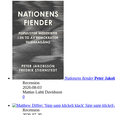
Nationens fiender
Peter Jakob
Recension
2026-08-03
Mattias Lahti Davidsson
0
Sipp sapp klickeli
Recension
2026-07-30