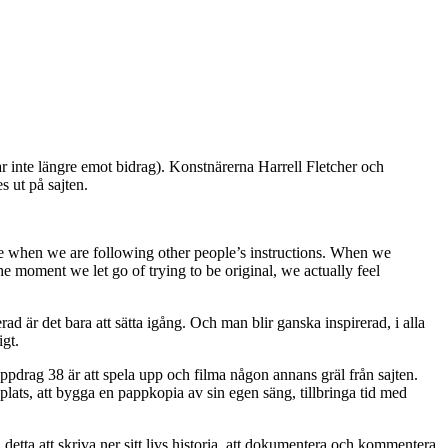
ar inte längre emot bidrag). Konstnärerna Harrell Fletcher och
s ut på sajten.
e when we are following other people’s instructions. When we
e moment we let go of trying to be original, we actually feel
ad är det bara att sätta igång. Och man blir ganska inspirerad, i alla
igt.
uppdrag 38 är att spela upp och filma någon annans gräl från sajten.
plats, att bygga en pappkopia av sin egen säng, tillbringa tid med
tta att skriva ner sitt livs historia, att dokumentera och kommentera