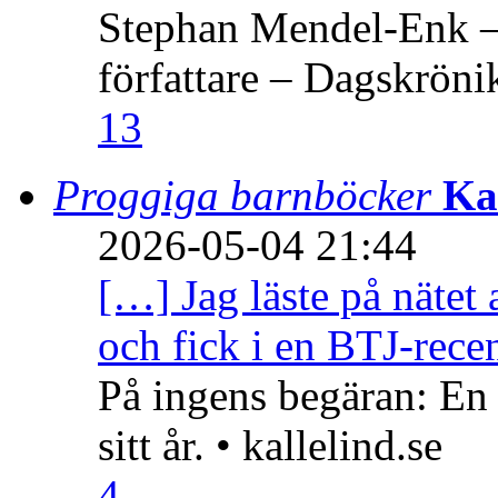
Stephan Mendel-Enk – 
författare – Dagskröni
13
Proggiga barnböcker
Ka
2026-05-04 21:44
[…] Jag läste på nätet 
och fick i en BTJ-recen
På ingens begäran: En
sitt år. • kallelind.se
4