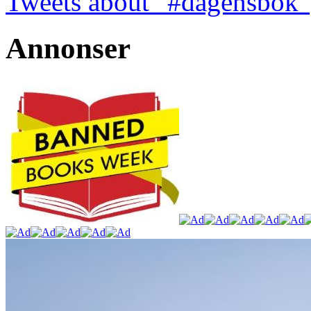
Tweets about "#dagensbok"
Annonser