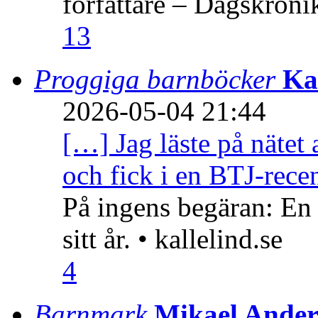
författare – Dagskröni
13
Proggiga barnböcker
Ka
2026-05-04 21:44
[…] Jag läste på nätet 
och fick i en BTJ-recen
På ingens begäran: En
sitt år. • kallelind.se
4
Barnmark
Mikael Ander