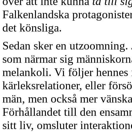
över att inte kunna
ta till si
Falkenlandska protagonister
det könsliga.
Sedan sker en utzoomning. J
som närmar sig människorn
melankoli. Vi följer hennes 
kärleksrelationer, eller förs
män, men också mer vänskap
Förhållandet till den ensa
sitt liv, omsluter interakti