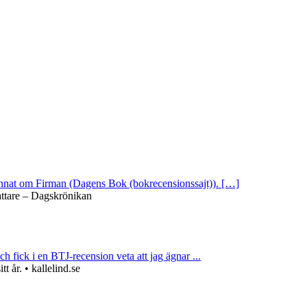
 annat om Firman (Dagens Bok (bokrecensionssajt)). […]
attare – Dagskrönikan
ch fick i en BTJ-recension veta att jag ägnar ...
 år. • kallelind.se