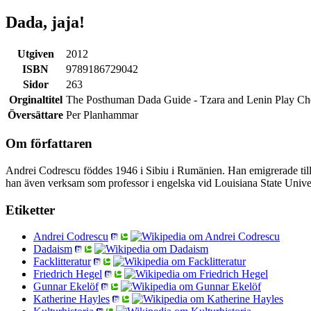
Dada, jaja!
Utgiven
2012
ISBN
9789186729042
Sidor
263
Orginaltitel
The Posthuman Dada Guide - Tzara and Lenin Play Ch
Översättare
Per Planhammar
Om författaren
Andrei Codrescu föddes 1946 i Sibiu i Rumänien. Han emigrerade till
han även verksam som professor i engelska vid Louisiana State Univer
Etiketter
Andrei Codrescu
Dadaism
Facklitteratur
Friedrich Hegel
Gunnar Ekelöf
Katherine Hayles