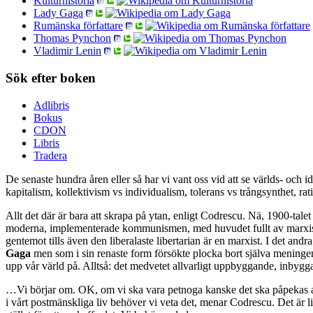
Kulturhistoria
Lady Gaga
Rumänska författare
Thomas Pynchon
Vladimir Lenin
Sök efter boken
Adlibris
Bokus
CDON
Libris
Tradera
De senaste hundra åren eller så har vi vant oss vid att se världs- och 
kapitalism, kollektivism vs individualism, tolerans vs trångsynthet, rat
Allt det där är bara att skrapa på ytan, enligt Codrescu. Nä, 1900-tale
moderna, implementerade kommunismen, med huvudet fullt av marxistisk
gentemot tills även den liberalaste libertarian är en marxist. I det andr
Gaga
men som i sin renaste form försökte plocka bort själva meningen
upp vår värld på. Alltså: det medvetet allvarligt uppbyggande, inbyg
…Vi börjar om. OK, om vi ska vara petnoga kanske det ska påpekas att 
i vårt postmänskliga liv behöver vi veta det, menar Codrescu. Det är livs