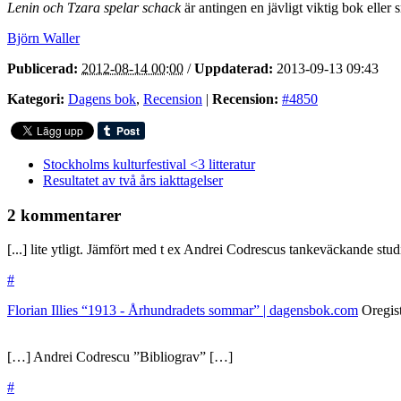
Lenin och Tzara spelar schack
är antingen en jävligt viktig bok eller
Björn Waller
Publicerad:
2012-08-14 00:00
/
Uppdaterad:
2013-09-13 09:43
Kategori:
Dagens bok
,
Recension
|
Recension:
#4850
Stockholms kulturfestival <3 litteratur
Resultatet av två års iakttagelser
2 kommentarer
[...] lite ytligt. Jämfört med t ex Andrei Codrescus tankeväckande studie
#
Florian Illies “1913 - Århundradets sommar” | dagensbok.com
Oregis
[…] Andrei Codrescu ”Bibliograv” […]
#