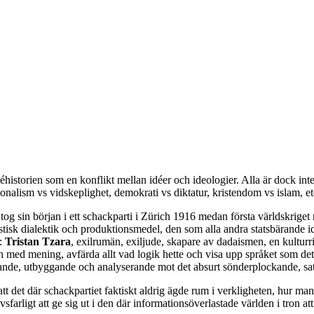
idéhistorien som en konflikt mellan idéer och ideologier. Alla är dock in
ionalism vs vidskeplighet, demokrati vs diktatur, kristendom vs islam, etc
t tog sin början i ett schackparti i Zürich 1916 medan första världskrige
 dialektik och produktionsmedel, den som alla andra statsbärande ideol
a:
Tristan Tzara
, exilrumän, exiljude, skapare av dadaismen, en kulturri
 med mening, avfärda allt vad logik hette och visa upp språket som det
gande, utbyggande och analyserande mot det absurt sönderplockande, sa
det där schackpartiet faktiskt aldrig ägde rum i verkligheten, hur man 
farligt att ge sig ut i den där informationsöverlastade världen i tron att