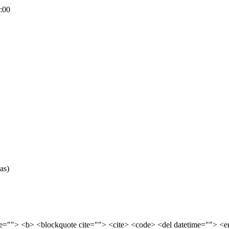
:00
as)
tle=""> <b> <blockquote cite=""> <cite> <code> <del datetime=""> <e