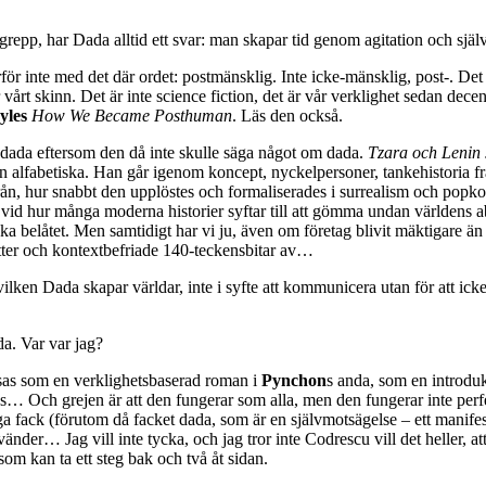
epp, har Dada alltid ett svar: man skapar tid genom agitation och själv
ör inte med det där ordet: postmänsklig. Inte icke-mänsklig, post-. Det vi
r vårt skinn. Det är inte science fiction, det är vår verklighet sedan de
yles
How We Became Posthuman
. Läs den också.
a dada eftersom den då inte skulle säga något om dada.
Tzara och Lenin 
alfabetiska. Han går igenom koncept, nyckelpersoner, tankehistoria f
ån, hur snabbt den upplöstes och formaliserades i surrealism och popko
r vid hur många moderna historier syftar till att gömma undan världens abs
cka belåtet. Men samtidigt har vi ju, även om företag blivit mäktigare än 
katter och kontextbefriade 140-teckensbitar av…
lken Dada skapar världar, inte i syfte att kommunicera utan för att ick
a. Var var jag?
 läsas som en verklighetsbaserad roman i
Pynchon
s anda, som en introduk
ivirus… Och grejen är att den fungerar som alla, men den fungerar inte p
iga fack (förutom då facket dada, som är en självmotsägelse – ett manif
änder… Jag vill inte tycka, och jag tror inte Codrescu vill det heller, 
som kan ta ett steg bak och två åt sidan.