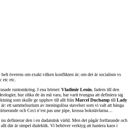
te helt överens om exakt vilken konflikten är; om det är socialism vs
 etc etc.
t rasade runtomkring. I ena hörnet:
Vladimir Lenin
, fadern till den
ogier, hur olika de än må vara, har varit tvungna att definiera sig
ktning som skulle ge upphov till allt från
Marcel Duchamp
till
Lady
 är: ett sammelsurium av meningslösa stavelser som vi valt att hänga
tiriserande och Ceci n’est pas une pipe, krossa bokstävlarna…
nu definierar den i en dadaistisk värld. Men det pågår fortfarande och
 allt där är simpel dialektik. Vi behöver verktyg att hantera kaos i