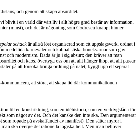
distans, och genom att skapa absurditet.
 blivit i en värld där vårt liv i allt högre grad består av information,
cennier (minst), och det är någonting som Codrescu knappt hinner
spelar schack
är alltså löst organiserad som ett uppslagsverk, ordnat i
rån medeltida karnevaler och kabbalistiska bönekvarnar som gav
nst och modernism. Dada är ju i sig absurt; den kräver att man
urditet och kaos, övertyga oss om att allt hänger ihop, att allt passar
stater på att försöka bringa ordning på nätet, byggt upp ett separat
e-kommunicera, att störa, att skapa tid där kommunikationen
tion till en konstriktning, som en idéhistoria, som en verktygslåda för
erfekt som något av det. Och det kanske den inte ska. Den argumenterar
est som ropade på avskaffandet av manifest). Den sätter myror i
att man ska överge det rationella logiska helt. Men man behöver