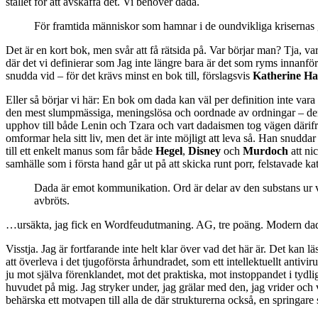
stället för att avskaffa det. Vi behöver dada.
För framtida människor som hamnar i de oundvikliga krisernas gr
Det är en kort bok, men svår att få rätsida på. Var börjar man? Tja, varf
där det vi definierar som Jag inte längre bara är det som ryms innanfö
snudda vid – för det krävs minst en bok till, förslagsvis
Katherine Ha
Eller så börjar vi här: En bok om dada kan väl per definition inte var
den mest slumpmässiga, meningslösa och oordnade av ordningar – den 
upphov till både Lenin och Tzara och vart dadaismen tog vägen därifr
omformar hela sitt liv, men det är inte möjligt att leva så. Han snudda
till ett enkelt manus som får både
Hegel
,
Disney
och
Murdoch
att ni
samhälle som i första hand går ut på att skicka runt porr, felstavade 
Dada är emot kommunikation. Ord är delar av den substans ur vi
avbröts.
…ursäkta, jag fick en Wordfeudutmaning. AG, tre poäng. Modern dad
Visstja. Jag är fortfarande inte helt klar över vad det här är. Det kan
att överleva i det tjugoförsta århundradet, som ett intellektuellt ant
ju mot själva förenklandet, mot det praktiska, mot instoppandet i tydl
huvudet på mig. Jag stryker under, jag grälar med den, jag vrider och v
behärska ett motvapen till alla de där strukturerna också, en springare 