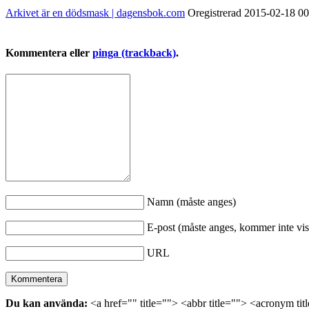
Arkivet är en dödsmask | dagensbok.com
Oregistrerad
2015-02-18
00
Kommentera eller
pinga (trackback)
.
Namn (måste anges)
E-post (måste anges, kommer inte vis
URL
Du kan använda:
<a href="" title=""> <abbr title=""> <acronym ti