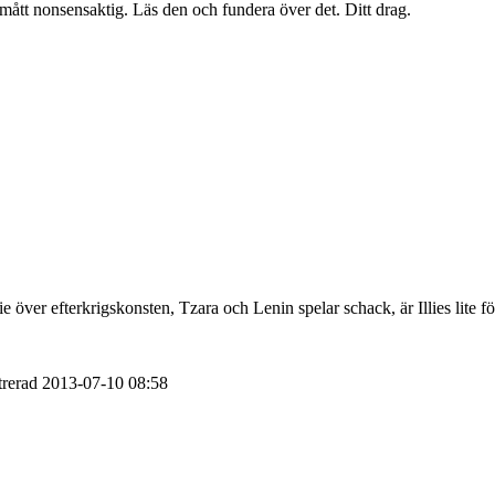
 smått nonsensaktig. Läs den och fundera över det. Ditt drag.
 över efterkrigskonsten, Tzara och Lenin spelar schack, är Illies lite för u
trerad
2013-07-10
08:58