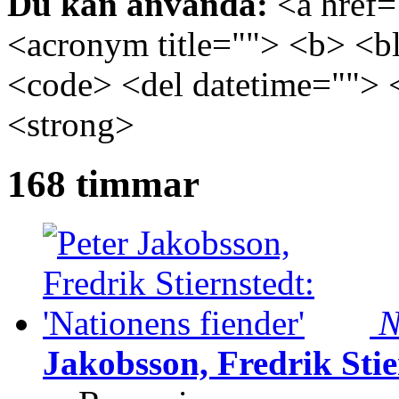
Du kan använda:
<a href="
<acronym title=""> <b> <bl
<code> <del datetime=""> 
<strong>
168 timmar
N
Jakobsson, Fredrik Stie