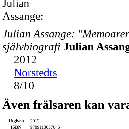
Julian Assange: "Memoarer 
självbiografi
Julian Assan
2012
Norstedts
8
/
10
Även frälsaren kan vara
Utgiven
2012
ISBN
9789113037646