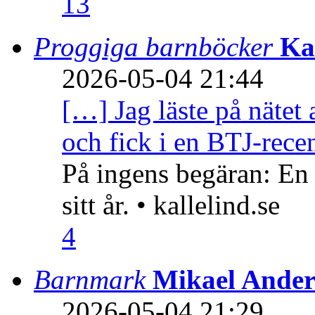
13
Proggiga barnböcker
Ka
2026-05-04 21:44
[…] Jag läste på nätet 
och fick i en BTJ-recen
På ingens begäran: En
sitt år. • kallelind.se
4
Barnmark
Mikael Ander
2026-05-04 21:29