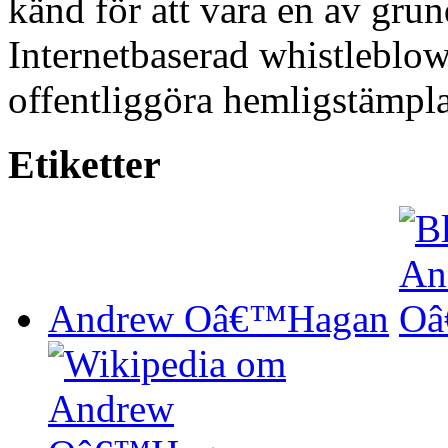
känd för att vara en av gru
Internetbaserad whistleblow
offentliggöra hemligstämpl
Etiketter
Andrew Oâ€™Hagan