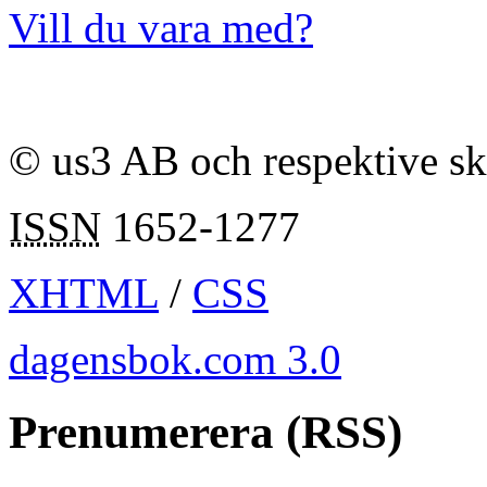
Vill du vara med?
© us3 AB och respektive s
ISSN
1652-1277
XHTML
/
CSS
dagensbok.com 3.0
Prenumerera (RSS)