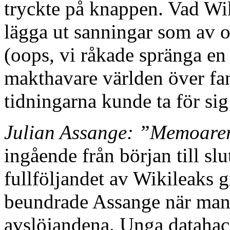
tryckte på knappen. Vad Wiki
lägga ut sanningar som av ol
(oops, vi råkade spränga en 
makthavare världen över fa
tidningarna kunde ta för si
Julian Assange: ”Memoarer 
ingående från början till sl
fullföljandet av Wikileaks gi
beundrade Assange när man 
avslöjandena. Unga datahac