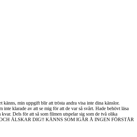
änns, min uppgift blir att trösta andra visa inte dina känslor.
inte klarade av att se mig för att de var så svårt. Hade behövt läsa
var. Dels för att så som filmen utspelar sig som de två olika
 vad. SAKNAR OCH ÄLSKAR DIG!! KÄNNS SOM IGÅR Å INGEN FÖRSTÅR