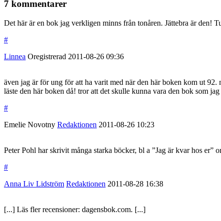
7 kommentarer
Det här är en bok jag verkligen minns från tonåren. Jättebra är den! Tur
#
Linnea
Oregistrerad
2011-08-26
09:36
även jag är för ung för att ha varit med när den här boken kom ut 92.
läste den här boken då! tror att det skulle kunna vara den bok som jag h
#
Emelie Novotny
Redaktionen
2011-08-26
10:23
Peter Pohl har skrivit många starka böcker, bl a ”Jag är kvar hos e
#
Anna Liv Lidström
Redaktionen
2011-08-28
16:38
[...] Läs fler recensioner: dagensbok.com. [...]