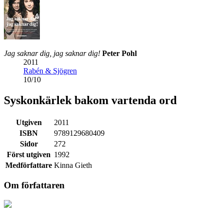
Jag saknar dig, jag saknar dig!
Peter Pohl
2011
Rabén & Sjögren
10
/
10
Syskonkärlek bakom vartenda ord
Utgiven
2011
ISBN
9789129680409
Sidor
272
Först utgiven
1992
Medförfattare
Kinna Gieth
Om författaren