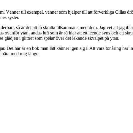
om. Vänner till exempel, vänner som hjälper till att förverkliga Cillas drö
nes syster.
erbart, så är det att få skratta tillsammans med dem. Jag vet att jag ibla
ndas ovanför ytan, andas luft som är så klar att ett leende syns och ett skr
 glädjen i glittret som spelar över det lekande skvalpet på ytan.
. Det här är en bok man lätt känner igen sig i. Att vara tonåring har in
r bära med mig länge.