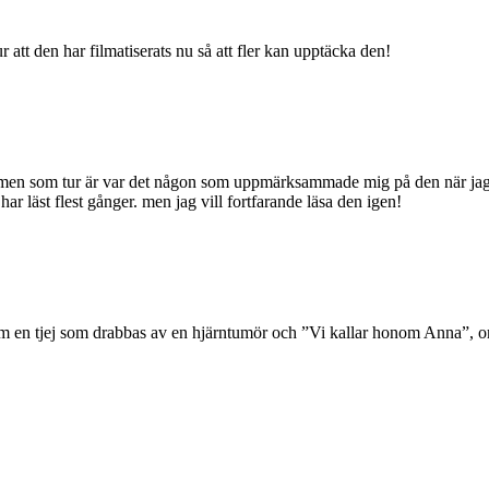
 att den har filmatiserats nu så att fler kan upptäcka den!
 men som tur är var det någon som uppmärksammade mig på den när jag var
ar läst flest gånger. men jag vill fortfarande läsa den igen!
r” om en tjej som drabbas av en hjärntumör och ”Vi kallar honom Anna”