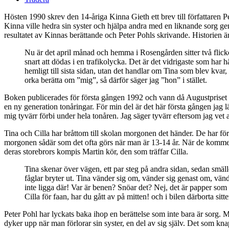
Hösten 1990 skrev den 14-åriga Kinna Gieth ett brev till författaren P
Kinna ville hedra sin syster och hjälpa andra med en liknande sorg ge
resultatet av Kinnas berättande och Peter Pohls skrivande. Historien 
Nu är det april månad och hemma i Rosengården sitter två flicko
snart att dödas i en trafikolycka. Det är det vidrigaste som har 
hemligt till sista sidan, utan det handlar om Tina som blev kvar,
orka berätta om ”mig”, så därför säger jag ”hon” i stället.
Boken publicerades för första gången 1992 och vann då Augustpriset
en ny generation tonåringar. För min del är det här första gången jag 
mig tyvärr förbi under hela tonåren. Jag säger tyvärr eftersom jag vet 
Tina och Cilla har bråttom till skolan morgonen det händer. De har förs
morgonen sådär som det ofta görs när man är 13-14 år. När de kommer u
deras storebrors kompis Martin kör, den som träffar Cilla.
Tina skenar över vägen, ett par steg på andra sidan, sedan smäll
fåglar bryter ut. Tina vänder sig om, vänder sig genast om, vän
inte ligga där! Var är benen? Snöar det? Nej, det är papper som 
Cilla för faan, har du gått av på mitten! och i bilen därborta sitt
Peter Pohl har lyckats baka ihop en berättelse som inte bara är sorg. 
dyker upp när man förlorar sin syster, en del av sig själv. Det som kn