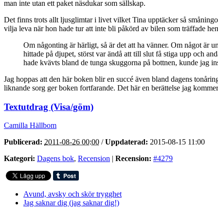
man inte utan ett paket näsdukar som sällskap.
Det finns trots allt ljusglimtar i livet vilket Tina upptäcker så småning
vilja leva när hon hade tur att inte bli påkörd av bilen som träffade hen
Om någonting är härligt, så är det att ha vänner. Om något är und
hittade på djupet, störst var ändå att till slut få stiga upp och a
hade kvävts bland de tunga skuggorna på bottnen, kunde jag inse
Jag hoppas att den här boken blir en succé även bland dagens tonåringar
liknande sorg ger boken fortfarande. Det här en berättelse jag komme
Textutdrag (Visa/göm)
Camilla Hällbom
Publicerad:
2011-08-26 00:00
/
Uppdaterad:
2015-08-15 11:00
Kategori:
Dagens bok
,
Recension
|
Recension:
#4279
Avund, avsky och skör trygghet
Jag saknar dig (jag saknar dig!)