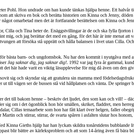
eter Pohl. Hon undrade om han kunde tänkas hjälpa henne. Ett halvår tidi
nom att skriva en bok och berätta historien om Kinna och Jenny, döden 
är något omarbetad men det är fortfarande berättelsen om Kinna och Jen
r, Cilla och Tina heter de. Enäggstvillingar är de och ska fylla fjort
hänt mig, och jag berättar det med en gång, för det här är inte menat att 
 tvungen att försöka stå upprätt och hålla balansen i livet utan Cilla. Oc
 för bästa barn- och ungdomsbok. Nu har den kommit i nyutgåva med a
läser
Jag saknar dig, jag saknar dig!
. 1992 var jag fyra år gammal, kund
att det här hade varit en viktig läsupplevelse för mig då även om den giv
ovit sig och skyndar sig att gratulera sin mamma med födelsedagsfrukost 
t till vägen ser de bussen stå vid hållplatsen och vänta. De springer 
er det till bakom henne – beskriv det ljudet, den som kan och vill! – dä
der sig om i det ögonblick hon hör smällen, skriket, fladdret, men her
dalar, Cillas temaarbete som hon har fått klart över helgen, faller obegr
er Martin och stirrar, stirrar, de svarta spåren i asfalten slutar hos honom
Med Kinna Gieths hjälp har han lyckats skildra tonårstidens bubblande l
appast blir bättre av kärleksproblem och att som 14-åring även få bära bö