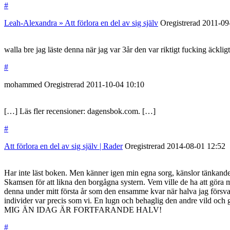
#
Leah-Alexandra » Att förlora en del av sig själv
Oregistrerad
2011-09
walla bre jag läste denna när jag var 3år den var riktigt fucking äcklig
#
mohammed
Oregistrerad
2011-10-04
10:10
[…] Läs fler recensioner: dagensbok.com. […]
#
Att förlora en del av sig själv | Rader
Oregistrerad
2014-08-01
12:52
Har inte läst boken. Men känner igen min egna sorg, känslor tänkande o
Skamsen för att likna den borgågna systern. Vem ville de ha att göra m
denna under mitt första år som den ensamme kvar när halva jag försvan
individer var precis som vi. En lugn och behaglig den andre 
MIG ÄN IDAG ÄR FORTFARANDE HALV!
#