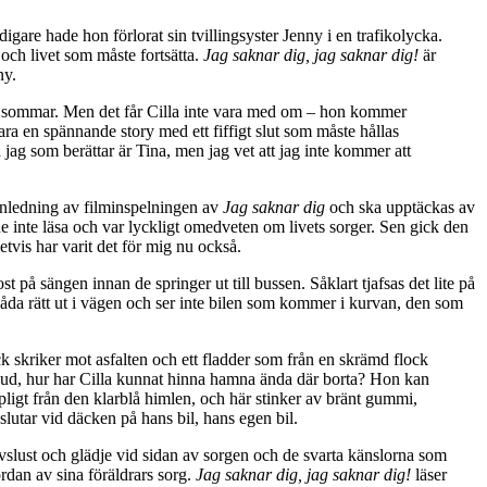
gare hade hon förlorat sin tvillingsyster Jenny i en trafikolycka.
och livet som måste fortsätta.
Jag saknar dig, jag saknar dig!
är
ny.
on i sommar. Men det får Cilla inte vara med om – hon kommer
vara en spännande story med ett fiffigt slut som måste hållas
h jag som berättar är Tina, men jag vet att jag inte kommer att
nledning av filminspelningen av
Jag saknar dig
och ska upptäckas av
e inte läsa och var lyckligt omedveten om livets sorger. Sen gick den
etvis har varit det för mig nu också.
på sängen innan de springer ut till bussen. Såklart tjafsas det lite på
båda rätt ut i vägen och ser inte bilen som kommer i kurvan, den som
ck skriker mot asfalten och ett fladder som från en skrämd flock
regud, hur har Cilla kunnat hinna hamna ända där borta? Hon kan
ipligt från den klarblå himlen, och här stinker av bränt gummi,
, slutar vid däcken på hans bil, hans egen bil.
ivslust och glädje vid sidan av sorgen och de svarta känslorna som
rdan av sina föräldrars sorg.
Jag saknar dig, jag saknar dig!
läser