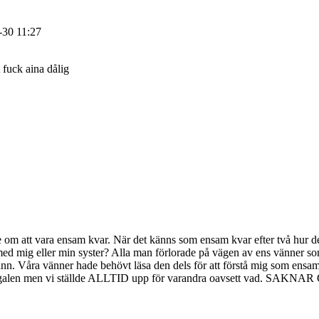
-30
11:27
t fuck aina dålig
m att vara ensam kvar. När det känns som ensam kvar efter två hur det k
ed mig eller min syster? Alla man förlorade på vägen av ens vänner som 
n. Våra vänner hade behövt läsa den dels för att förstå mig som ensam k
vild och galen men vi ställde ALLTID upp för varandra oavsett