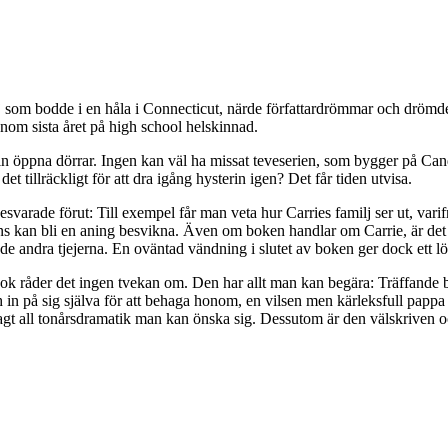
j som bodde i en håla i Connecticut, närde författardrömmar och drömde 
enom sista året på high school helskinnad.
a in öppna dörrar. Ingen kan väl ha missat teveserien, som bygger på C
et tillräckligt för att dra igång hysterin igen? Det får tiden utvisa.
svarade förut: Till exempel får man veta hur Carries familj ser ut, var
fans kan bli en aning besvikna. Även om boken handlar om Carrie, är de
 de andra tjejerna. En oväntad vändning i slutet av boken ger dock ett 
ok råder det ingen tvekan om. Den har allt man kan begära: Träffande b
och in på sig själva för att behaga honom, en vilsen men kärleksfull pap
rt sagt all tonårsdramatik man kan önska sig. Dessutom är den välskriven 