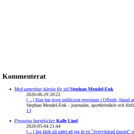
Kommenterat
Med uppenbar känsla för stil
Stephan Mendel-Enk
2026-06-29 20:22
[…] Han har även publicerat reportage i Offside, bland
Stephan Mendel-Enk – journalist, sportkrönikör och förf
13
Proggiga barnböcker
Kalle Lind
2026-05-04 21:44
[…] Jag läste på nätet att jag är en ”övervintrad maoist” o