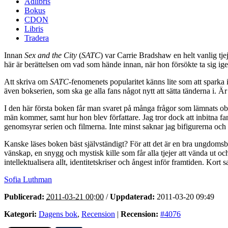
Adlibris
Bokus
CDON
Libris
Tradera
Innan
Sex and the City
(
SATC
) var Carrie Bradshaw en helt vanlig tje
här är berättelsen om vad som hände innan, när hon försökte ta sig ig
Att skriva om
SATC
-fenomenets popularitet känns lite som att spark
även bokserien, som ska ge alla fans något nytt att sätta tänderna i. Är d
I den här första boken får man svaret på många frågor som lämnats obe
män kommer, samt hur hon blev författare. Jag tror dock att inbitna 
genomsyrar serien och filmerna. Inte minst saknar jag bifigurerna och
Kanske läses boken bäst självständigt? För att det är en bra ungdomsb
vänskap, en snygg och mystisk kille som får alla tjejer att vända ut 
intellektualisera allt, identitetskriser och ångest inför framtiden. Ko
Sofia Luthman
Publicerad:
2011-03-21 00:00
/
Uppdaterad:
2011-03-20 09:49
Kategori:
Dagens bok
,
Recension
|
Recension:
#4076