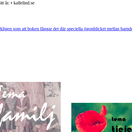
 år. • kallelind.se
rkligen som att boken fångar det där speciella ögonblicket mellan barnd