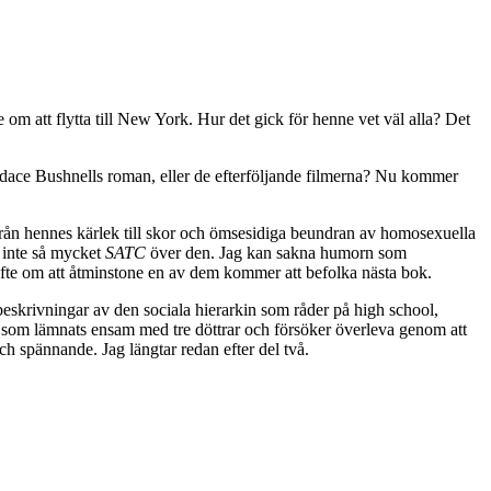
om att flytta till New York. Hur det gick för henne vet väl alla? Det
andace Bushnells roman, eller de efterföljande filmerna? Nu kommer
ifrån hennes kärlek till skor och ömsesidiga beundran av homosexuella
t inte så mycket
SATC
över den. Jag kan sakna humorn som
löfte om att åtminstone en av dem kommer att befolka nästa bok.
eskrivningar av den sociala hierarkin som råder på high school,
pa som lämnats ensam med tre döttrar och försöker överleva genom att
och spännande. Jag längtar redan efter del två.