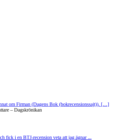
 annat om Firman (Dagens Bok (bokrecensionssajt)). […]
attare – Dagskrönikan
ch fick i en BTJ-recension veta att jag ägnar ...