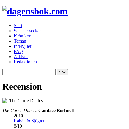
Start
Senaste veckan
Krönikor
Teman
Intervjuer
FAQ
Arkivet
Redaktionen
Recension
The Carrie Diaries
Candace Bushnell
2010
Rabén & Sjögren
8
/
10