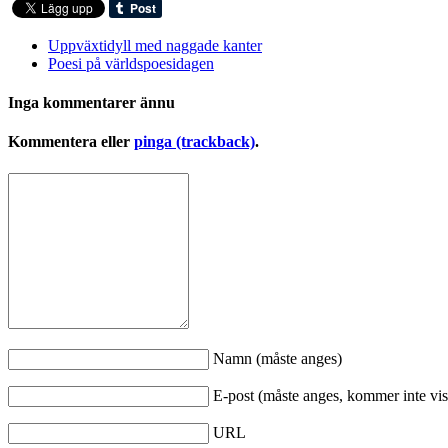
Uppväxtidyll med naggade kanter
Poesi på världspoesidagen
Inga kommentarer ännu
Kommentera eller
pinga (trackback)
.
Namn (måste anges)
E-post (måste anges, kommer inte vis
URL