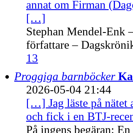
annat om Firman (Dage
[…]
Stephan Mendel-Enk – 
författare – Dagskröni
13
Proggiga barnböcker
Ka
2026-05-04 21:44
[…] Jag läste på nätet 
och fick i en BTJ-recen
På ingens begäran: En