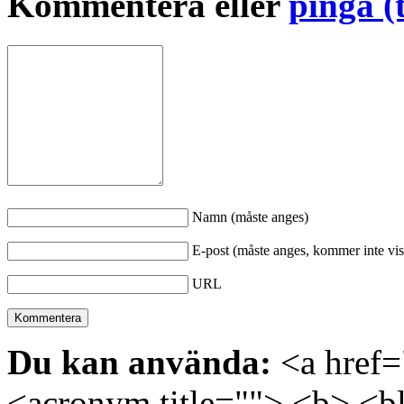
Kommentera eller
pinga (
Namn (måste anges)
E-post (måste anges, kommer inte vis
URL
Du kan använda:
<a href="
<acronym title=""> <b> <bl