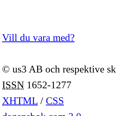
Vill du vara med?
© us3 AB och respektive s
ISSN
1652-1277
XHTML
/
CSS