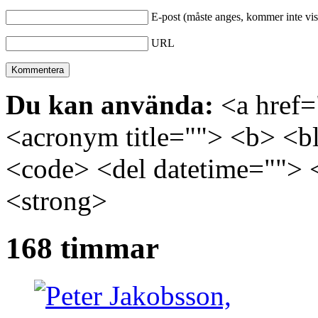
E-post (måste anges, kommer inte vis
URL
Du kan använda:
<a href="
<acronym title=""> <b> <bl
<code> <del datetime=""> 
<strong>
168 timmar