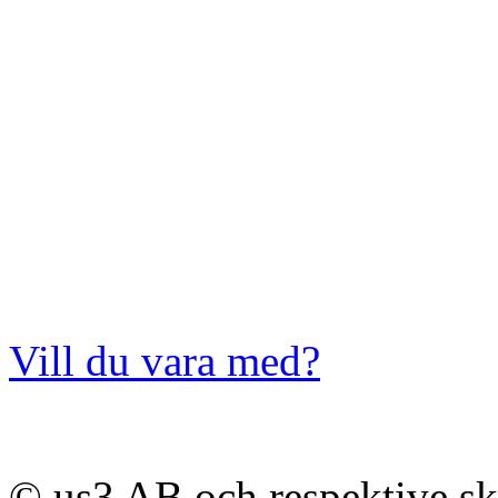
Vill du vara med?
© us3 AB och respektive s