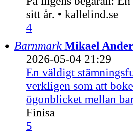
På ingens begäran: En
sitt år. • kallelind.se
4
Barnmark
Mikael Ander
2026-05-04 21:29
En väldigt stämningsfu
verkligen som att boke
ögonblicket mellan ba
Finisa
5