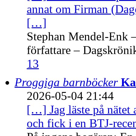
annat om Firman (Dage
[…]
Stephan Mendel-Enk – 
författare – Dagskröni
13
Proggiga barnböcker
Ka
2026-05-04 21:44
[…] Jag läste på nätet 
och fick i en BTJ-recen