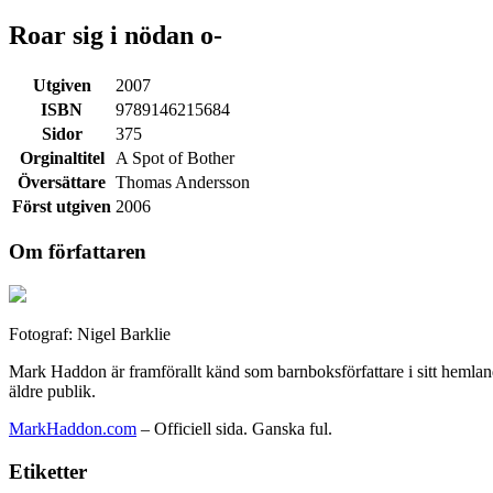
Roar sig i nödan o-
Utgiven
2007
ISBN
9789146215684
Sidor
375
Orginaltitel
A Spot of Bother
Översättare
Thomas Andersson
Först utgiven
2006
Om författaren
Fotograf: Nigel Barklie
Mark Haddon är framförallt känd som barnboksförfattare i sitt hemla
äldre publik.
MarkHaddon.com
– Officiell sida. Ganska ful.
Etiketter