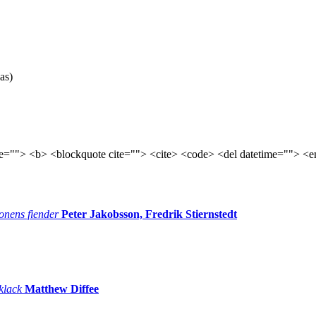
as)
tle=""> <b> <blockquote cite=""> <cite> <code> <del datetime=""> <e
onens fiender
Peter Jakobsson, Fredrik Stiernstedt
 klack
Matthew Diffee