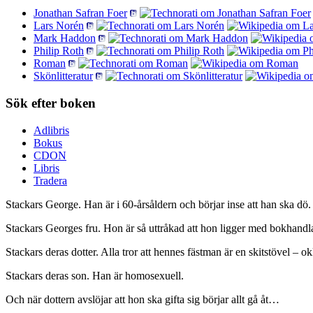
Jonathan Safran Foer
Lars Norén
Mark Haddon
Philip Roth
Roman
Skönlitteratur
Sök efter boken
Adlibris
Bokus
CDON
Libris
Tradera
Stackars George. Han är i 60-årsåldern och börjar inse att han s
Stackars Georges fru. Hon är så uttråkad att hon ligger med bokhandl
Stackars deras dotter. Alla tror att hennes fästman är en skitstövel – okl
Stackars deras son. Han är homosexuell.
Och när dottern avslöjar att hon ska gifta sig börjar allt gå åt…