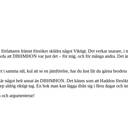
örfattaren främst försöker skildra något Viktigt. Det verkar snarare, i 
a hävda att DBHMHON var just det – för mig, och för många andra. Det är
amma stil, kul att se en jämförelse, har du lust får du gärna brodera u
t – är något helt annat än DBHMHON. Det känns som att Haddon försökt sk
 aldrig riktigt tag. En bok man kan lägga ifrån sig i flera dagar och in
en och argumenterar!