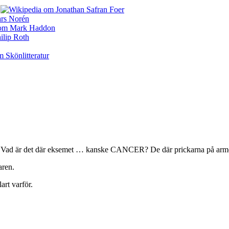
ka dö. Vad är det där eksemet … kanske CANCER? De där prickarna på
aren.
art varför.