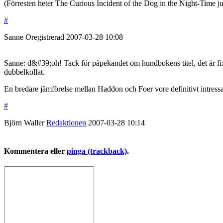
(Förresten heter The Curious Incident of the Dog in the Night-Time j
#
Sanne
Oregistrerad
2007-03-28
10:08
Sanne: d&#39;oh! Tack för påpekandet om hundbokens titel, det är fixa
dubbelkollat.
En bredare jämförelse mellan Haddon och Foer vore definitivt intressa
#
Björn Waller
Redaktionen
2007-03-28
10:14
Kommentera eller
pinga (trackback)
.