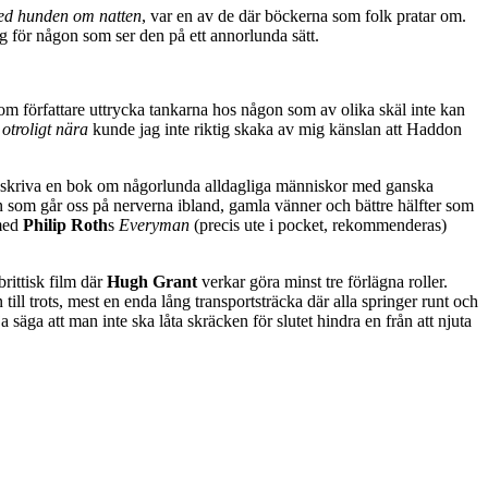
ed hunden om natten
, var en av de där böckerna som folk pratar om.
ig för någon som ser den på ett annorlunda sätt.
som författare uttrycka tankarna hos någon som av olika skäl inte kan
otroligt nära
kunde jag inte riktig skaka av mig känslan att Haddon
e skriva en bok om någorlunda alldagliga människor med ganska
n som går oss på nerverna ibland, gamla vänner och bättre hälfter som
 med
Philip Roth
s
Everyman
(precis ute i pocket, rekommenderas)
rittisk film där
Hugh Grant
verkar göra minst tre förlägna roller.
till trots, mest en enda lång transportsträcka där alla springer runt och
säga att man inte ska låta skräcken för slutet hindra en från att njuta