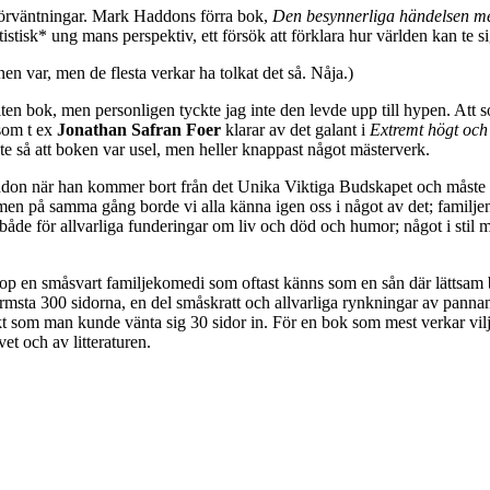
 förväntningar. Mark Haddons förra bok,
Den besynnerliga händelsen m
stisk* ung mans perspektiv, ett försök att förklara hur världen kan te s
nen var, men de flesta verkar ha tolkat det så. Nåja.)
iten bok, men personligen tyckte jag inte den levde upp till hypen. Att 
 som t ex
Jonathan Safran Foer
klarar av det galant i
Extremt högt och 
 Inte så att boken var usel, men heller knappast något mästerverk.
 Haddon när han kommer bort från det Unika Viktiga Budskapet och måst
emen på samma gång borde vi alla känna igen oss i något av det; familje
 både för allvarliga funderingar om liv och död och humor; något i stil
 ihop en småsvart familjekomedi som oftast känns som en sån där lättsam b
ärmsta 300 sidorna, en del småskratt och allvarliga rynkningar av pannan 
kt som man kunde vänta sig 30 sidor in. För en bok som mest verkar vilja 
vet och av litteraturen.