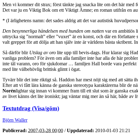
Men vi kommer dit strax; först tänkte jag snacka lite om det här med
Det var ju en Viktig Bok om ett Viktigt Ämne; en roman utifrån en auti
* (I ärlighetens namn: det sades aldrig att det var autistisk huvudperso
Den besynnerliga händelsen med hunden om natten
var en ambitiös l
uttrycka sig ”normalt” eller ”vuxet” är en konst, och där en författare
valt greppet för att dölja att han själv inte är världens bästa skribent.
Så därför blir
Utslag av oro
lite upp till bevis-dags. Hur klarar sig
vanliga problem? För även om alla familjer inte har alla de här probl
inte tål varann, oro för sjukdomar … familjen Hall borde vara perfekt
med lite välbehövlig brittisk glimt i ögat.
Tyvärr blir det inte riktigt så. Haddon har mest nöjt sig med att sätta
Efter att vi fått lära känna de ganska stereotypa karaktärerna blir de n
Norén
lightar sig innan vi kommer fram till ett slut som är ganska exa
av livet känns det lite ironiskt; jag väntar mig mer än så här, både av li
Textutdrag (Visa/göm)
Björn Waller
Publicerad:
2007-03-28 00:00
/
Uppdaterad:
2010-01-03 21:21