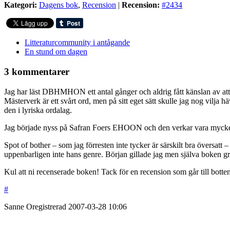
Kategori:
Dagens bok
,
Recension
|
Recension:
#2434
Litteraturcommunity i antågande
En stund om dagen
3 kommentarer
Jag har läst DBHMHON ett antal gånger och aldrig fått känslan av att f
Mästerverk är ett svårt ord, men på sitt eget sätt skulle jag nog vilj
den i lyriska ordalag.
Jag började nyss på Safran Foers EHOON och den verkar vara mycket i s
Spot of bother – som jag förresten inte tycker är särskilt bra översat
uppenbarligen inte hans genre. Början gillade jag men själva boken grep
Kul att ni recenserade boken! Tack för en recension som går till bott
#
Sanne
Oregistrerad
2007-03-28
10:06