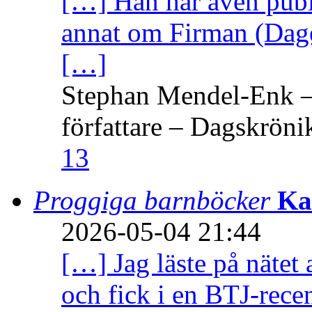
[…] Han har även publi
annat om Firman (Dage
[…]
Stephan Mendel-Enk – 
författare – Dagskröni
13
Proggiga barnböcker
Ka
2026-05-04 21:44
[…] Jag läste på nätet 
och fick i en BTJ-recen