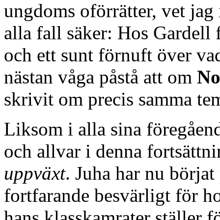
ungdoms oförrätter, vet jag 
alla fall säker: Hos Gardell
och ett sunt förnuft över vad
nästan våga påstå att om
No
skrivit om precis samma te
Liksom i alla sina föregåe
och allvar i denna fortsättn
uppväxt
. Juha har nu börjat
fortfarande besvärligt för h
hans klasskamrater ställer f