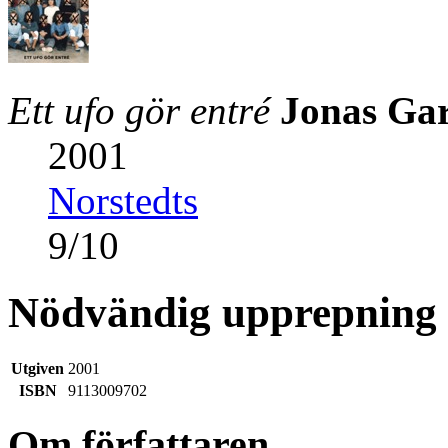
Ett ufo gör entré
Jonas Gar
2001
Norstedts
9
/
10
Nödvändig upprepning
Utgiven
2001
ISBN
9113009702
Om författaren