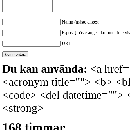
Namn (måste anges)
E-post (måste anges, kommer inte vis
URL
Du kan använda:
<a href="
<acronym title=""> <b> <bl
<code> <del datetime=""> 
<strong>
168 timmar