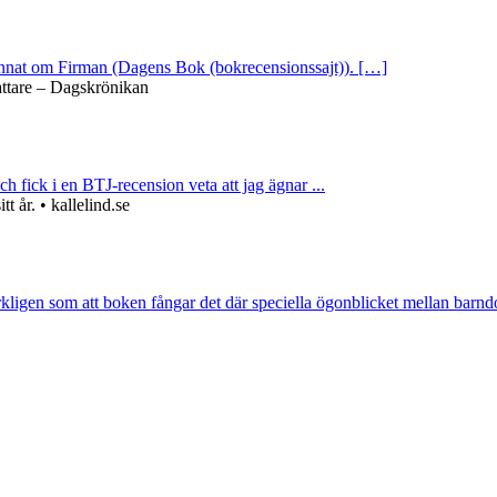
 annat om Firman (Dagens Bok (bokrecensionssajt)). […]
attare – Dagskrönikan
ch fick i en BTJ-recension veta att jag ägnar ...
 år. • kallelind.se
rkligen som att boken fångar det där speciella ögonblicket mellan barnd