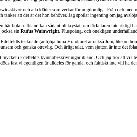
 Bowie-skivor och alla kläder som verkar för ungdomliga. Från och med
tänker att det är det hon behöver. Jag spoilar ingenting om jag avslöjar 
n här boken. Ibland kan sådant bli krystat, om författaren inte riktigt ha
n också sin
Rufus Wainwright
. Pluspoäng, och onekligen underhålland
Edelfeldts tecknade (anti)hjältinna Hondjuret är också Joni, liksom hon
sunsam och ganska otrevlig. Och ärligt talat, vem sjutton är inte det ibl
 mycket i Edelfeldts kvinnobeskrivningar ibland. Och jag tror att vi lite 
öds fast vi egentligen är alldeles för gamla, och faktiskt inte vill ha