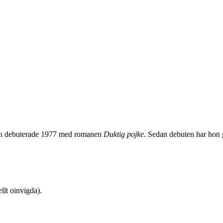
 Hon debuterade 1977 med romanen
Duktig pojke
. Sedan debuten har hon gi
lt oinvigda).