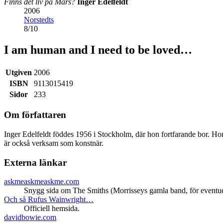
Finns det liv på Mars?
Inger Edelfeldt
2006
Norstedts
8
/
10
I am human and I need to be loved…
Utgiven
2006
ISBN
9113015419
Sidor
233
Om författaren
Inger Edelfeldt föddes 1956 i Stockholm, där hon fortfarande bor.
är också verksam som konstnär.
Externa länkar
askmeaskmeaskme.com
Snygg sida om The Smiths (Morrisseys gamla band, för eventuel
Och så Rufus Wainwright…
Officiell hemsida.
davidbowie.com