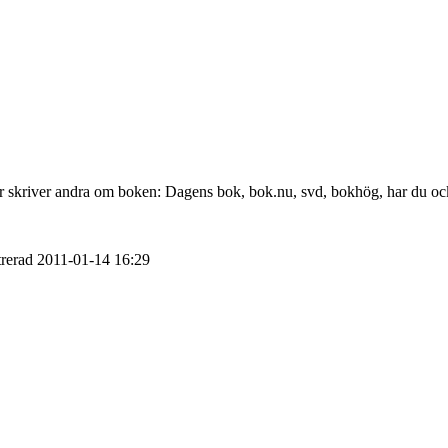
Så här skriver andra om boken: Dagens bok, bok.nu, svd, bokhög, har du o
trerad
2011-01-14
16:29