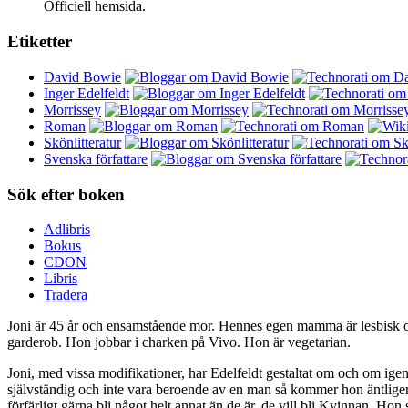
Officiell hemsida.
Etiketter
David Bowie
Inger Edelfeldt
Morrissey
Roman
Skönlitteratur
Svenska författare
Sök efter boken
Adlibris
Bokus
CDON
Libris
Tradera
Joni är 45 år och ensamstående mor. Hennes egen mamma är lesbisk o
garderob. Hon jobbar i charken på Vivo. Hon är vegetarian.
Joni, med vissa modifikationer, har Edelfeldt gestaltat om och om igen 
självständig och inte vara beroende av en man så kommer hon äntligen
förfärligt gärna bli något helt annat än de är, de vill bli Kvinnan. Hon