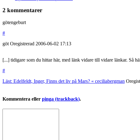
2 kommentarer
götengeburt
#
göt
Oregistrerad
2006-06-02
17:13
[...] tidigare som du hittar här, med länk vidare till vidare länkar. 
#
Läst: Edelfeldt, Inger, Finns det liv på Mars? « ceciliabergman
Oregis
Kommentera eller
pinga (trackback)
.