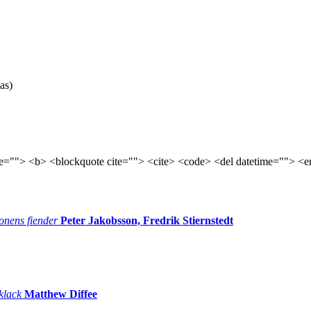
as)
tle=""> <b> <blockquote cite=""> <cite> <code> <del datetime=""> <e
onens fiender
Peter Jakobsson, Fredrik Stiernstedt
 klack
Matthew Diffee