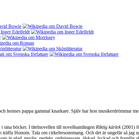
ch hennes pappa gammal knarkare. Själv har hon musikerdrömmar men de
i sina böcker. I titelnovellen till novellsamlingen
Riktig kärlek
(2001) fö
 träffa Honom. Tala om cirkelresonemang. Och det är ungefär så jag up
 som är glad, trevlig, perfekt, ordningssam, älskad, lyckad och framför a