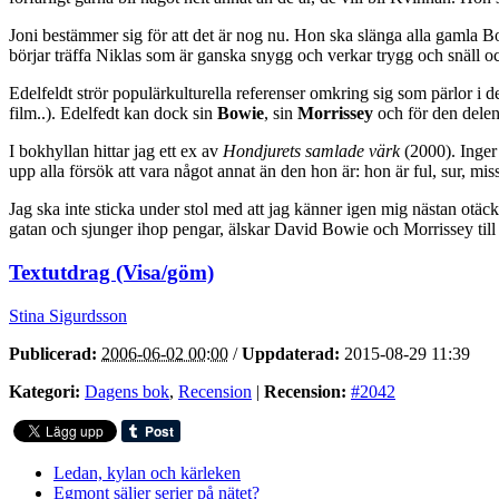
Joni bestämmer sig för att det är nog nu. Hon ska slänga alla gamla
börjar träffa Niklas som är ganska snygg och verkar trygg och snäll och 
Edelfeldt strör populärkulturella referenser omkring sig som pärlor i de
film..). Edelfedt kan dock sin
Bowie
, sin
Morrissey
och för den dele
I bokhyllan hittar jag ett ex av
Hondjurets samlade värk
(2000). Inger 
upp alla försök att vara något annat än den hon är: hon är ful, sur, mis
Jag ska inte sticka under stol med att jag känner igen mig nästan otäckt
gatan och sjunger ihop pengar, älskar David Bowie och Morrissey till d
Textutdrag (Visa/göm)
Stina Sigurdsson
Publicerad:
2006-06-02 00:00
/
Uppdaterad:
2015-08-29 11:39
Kategori:
Dagens bok
,
Recension
|
Recension:
#2042
Ledan, kylan och kärleken
Egmont säljer serier på nätet?