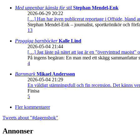
Med uppenbar känsla för stil
Stephan Mendel-Enk
2026-06-29 20:22
[…] Han har även publicerat reportage i Offside, bland
Stephan Mendel-Enk – journalist, sportkrönikör och förf
13
Proggiga barnböcker
Kalle Lind
2026-05-04 21:44
[…] Jag läste på nätet att jag är en ”övervintrad maoist” o
På ingens begäran: En man med ett skägg sammanfattar sitt
4
Barnmark
Mikael Andersson
2026-05-04 21:29
En väldigt stämningsfull och fin recension. Det känns ve
Finisa
5
Fler kommentarer
Tweets about "#dagensbok"
Annonser