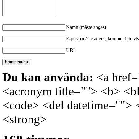
Namn (måste anges)
E-post (måste anges, kommer inte vis
URL
Du kan använda:
<a href="
<acronym title=""> <b> <bl
<code> <del datetime=""> 
<strong>