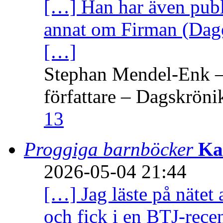
[…] Han har även publi
annat om Firman (Dage
[…]
Stephan Mendel-Enk – 
författare – Dagskröni
13
Proggiga barnböcker
Ka
2026-05-04 21:44
[…] Jag läste på nätet 
och fick i en BTJ-recen