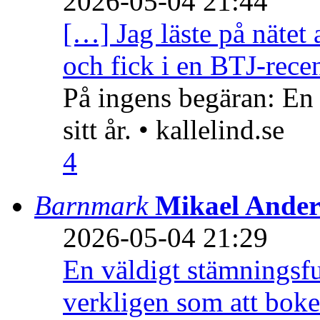
2026-05-04 21:44
[…] Jag läste på nätet 
och fick i en BTJ-recen
På ingens begäran: En
sitt år. • kallelind.se
4
Barnmark
Mikael Ander
2026-05-04 21:29
En väldigt stämningsfu
verkligen som att boke