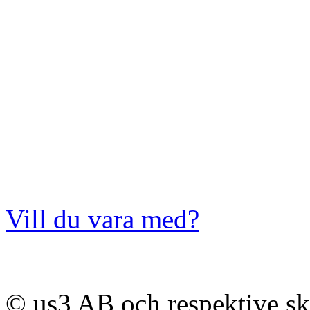
Vill du vara med?
© us3 AB och respektive s