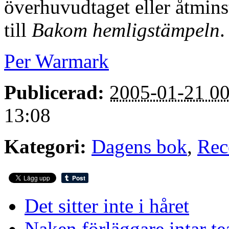
överhuvudtaget eller åtmins
till
Bakom hemligstämpeln
.
Per Warmark
Publicerad:
2005-01-21 00
13:08
Kategori:
Dagens bok
,
Rec
Det sitter inte i håret
Naken förläggare intar te