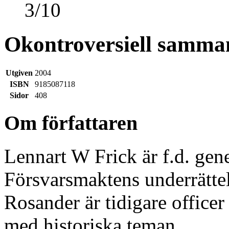
3
/
10
Okontroversiell samma
Utgiven
2004
ISBN
9185087118
Sidor
408
Om författaren
Lennart W Frick är f.d. gene
Försvarsmaktens underrättel
Rosander är tidigare officer
med historiska teman.