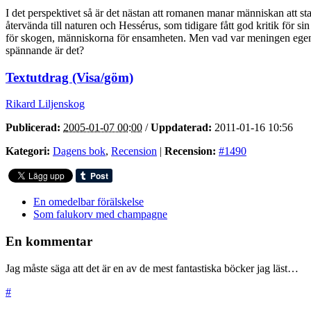
I det perspektivet så är det nästan att romanen manar människan att s
återvända till naturen och Hessérus, som tidigare fått god kritik för s
för skogen, människorna för ensamheten. Men vad var meningen egentl
spännande är det?
Textutdrag (Visa/göm)
Rikard Liljenskog
Publicerad:
2005-01-07 00:00
/
Uppdaterad:
2011-01-16 10:56
Kategori:
Dagens bok
,
Recension
|
Recension:
#1490
En omedelbar förälskelse
Som falukorv med champagne
En kommentar
Jag måste säga att det är en av de mest fantastiska böcker jag läst…
#