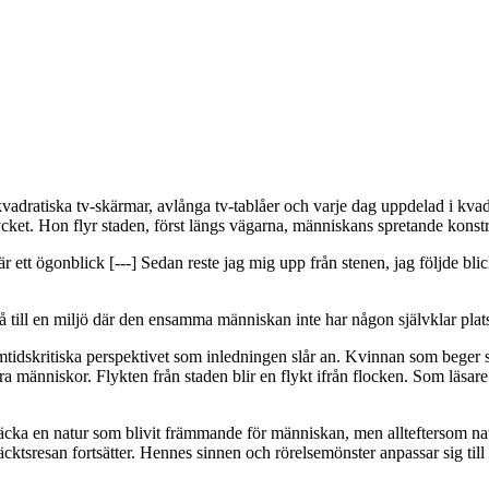
vadratiska tv-skärmar, avlånga tv-tablåer och varje dag uppdelad i kvad
mycket. Hon flyr staden, först längs vägarna, människans spretande konst
r ett ögonblick [---] Sedan reste jag mig upp från stenen, jag följde bli
å till en miljö där den ensamma människan inte har någon självklar plat
tidskritiska perspektivet som inledningen slår an. Kvinnan som beger si
a människor. Flykten från staden blir en flykt ifrån flocken. Som läsare 
täcka en natur som blivit främmande för människan, men allteftersom natu
cktsresan fortsätter. Hennes sinnen och rörelsemönster anpassar sig til