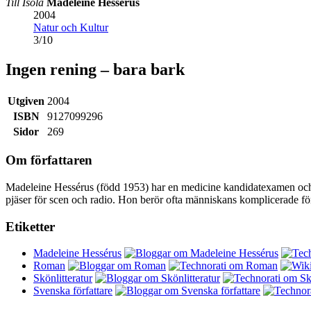
Till Isola
Madeleine Hessérus
2004
Natur och Kultur
3
/
10
Ingen rening – bara bark
Utgiven
2004
ISBN
9127099296
Sidor
269
Om författaren
Madeleine Hessérus (född 1953) har en medicine kandidatexamen och d
pjäser för scen och radio. Hon berör ofta människans komplicerade för
Etiketter
Madeleine Hessérus
Roman
Skönlitteratur
Svenska författare