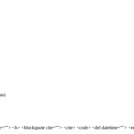
as)
tle=""> <b> <blockquote cite=""> <cite> <code> <del datetime=""> <e