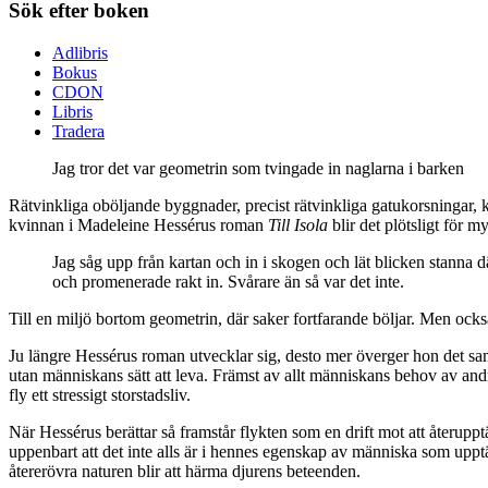
Sök efter boken
Adlibris
Bokus
CDON
Libris
Tradera
Jag tror det var geometrin som tvingade in naglarna i barken
Rätvinkliga oböljande byggnader, precist rätvinkliga gatukorsningar, k
kvinnan i Madeleine Hessérus roman
Till Isola
blir det plötsligt för 
Jag såg upp från kartan och in i skogen och lät blicken stanna dä
och promenerade rakt in. Svårare än så var det inte.
Till en miljö bortom geometrin, där saker fortfarande böljar. Men ocks
Ju längre Hessérus roman utvecklar sig, desto mer överger hon det sam
utan människans sätt att leva. Främst av allt människans behov av andr
fly ett stressigt storstadsliv.
När Hessérus berättar så framstår flykten som en drift mot att återupp
uppenbart att det inte alls är i hennes egenskap av människa som upptä
återerövra naturen blir att härma djurens beteenden.