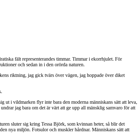
ratiska fält representerandes timmar. Timmar i ekorrhjulet. För
ruktioner och sedan in i den orörda naturen.
ckens riktning, jag gick tvärs över vägen, jag hoppade över diket
s.
g ut i vildmarken flyr inte bara den moderna människans sätt att leva,
undrar jag bara om det är värt att ge upp all mänsklig samvaro för att
ren sluter sig kring Tessa Björk, som kvinnan heter, så blir det
l den nya miljön. Fotsulor och muskler hårdnar. Människans sätt att