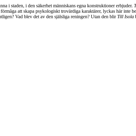
tanna i staden, i den säkerhet människans egna konstruktioner erbjuder.
T
in förmåga att skapa psykologiskt trovärdiga karaktärer, lyckas här inte 
igen? Vad blev det av den själsliga reningen? Utan den blir
Till Isola
b