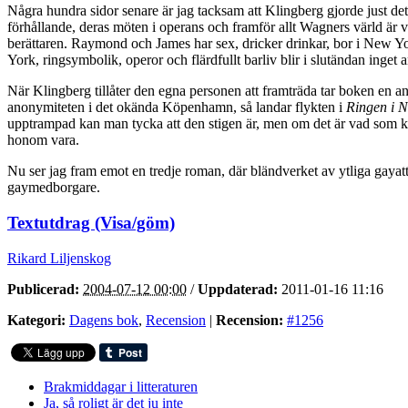
Några hundra sidor senare är jag tacksam att Klingberg gjorde just de
förhållande, deras möten i operans och framför allt Wagners värld är
berättaren. Raymond och James har sex, dricker drinkar, bor i New York
York, ringsymbolik, operor och flärdfullt barliv blir i slutändan inge
När Klingberg tillåter den egna personen att framträda tar boken en an
anonymiteten i det okända Köpenhamn, så landar flykten i
Ringen i 
upptrampad kan man tycka att den stigen är, men om det är vad som krä
honom vara.
Nu ser jag fram emot en tredje roman, där bländverket av ytliga gayatt
gaymedborgare.
Textutdrag (Visa/göm)
Rikard Liljenskog
Publicerad:
2004-07-12 00:00
/
Uppdaterad:
2011-01-16 11:16
Kategori:
Dagens bok
,
Recension
|
Recension:
#1256
Brakmiddagar i litteraturen
Ja, så roligt är det ju inte