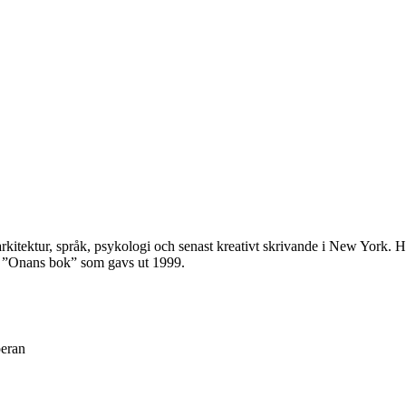
itektur, språk, psykologi och senast kreativt skrivande i New York. Ha
en ”Onans bok” som gavs ut 1999.
peran