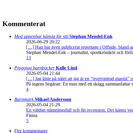
Kommenterat
Med uppenbar känsla för stil
Stephan Mendel-Enk
2026-06-29 20:22
[…] Han har även publicerat reportage i Offside, bland
Stephan Mendel-Enk – journalist, sportkrönikör och förf
13
Proggiga barnböcker
Kalle Lind
2026-05-04 21:44
[…] Jag läste på nätet att jag är en ”övervintrad maoist” o
På ingens begäran: En man med ett skägg sammanfattar sitt
4
Barnmark
Mikael Andersson
2026-05-04 21:29
En väldigt stämningsfull och fin recension. Det känns ve
Finisa
5
Fler kommentarer