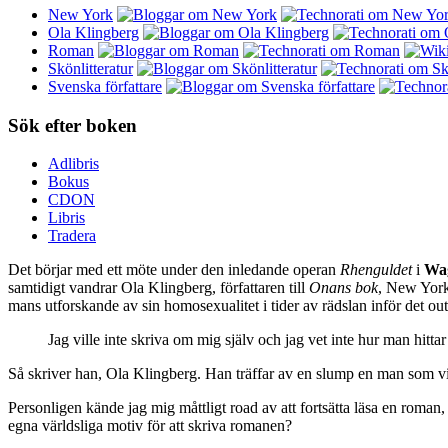
New York
Ola Klingberg
Roman
Skönlitteratur
Svenska författare
Sök efter boken
Adlibris
Bokus
CDON
Libris
Tradera
Det börjar med ett möte under den inledande operan
Rhenguldet
i
Wa
samtidigt vandrar Ola Klingberg, författaren till
Onans bok
, New York
mans utforskande av sin homosexualitet i tider av rädslan inför det ou
Jag ville inte skriva om mig själv och jag vet inte hur man hitt
Så skriver han, Ola Klingberg. Han träffar av en slump en man som vill b
Personligen kände jag mig måttligt road av att fortsätta läsa en roman,
egna världsliga motiv för att skriva romanen?