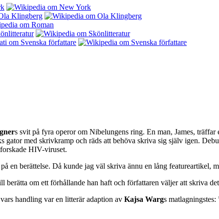
gner
s svit på fyra operor om Nibelungens ring. En man, James, träffar
s gator med skrivkramp och räds att behöva skriva sig själv igen. Debu
tforskade HIV-viruset.
ar på en berättelse. Då kunde jag väl skriva ännu en lång featureartike
erätta om ett förhållande han haft och författaren väljer att skriva det, 
 vars handling var en litterär adaption av
Kajsa Warg
s matlagningstes: