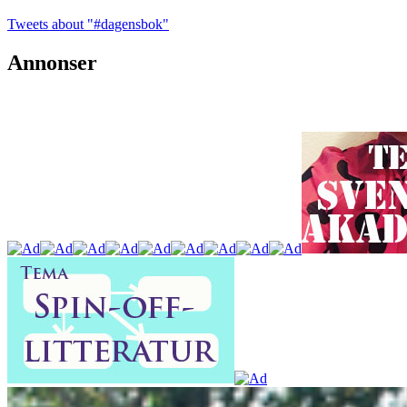
Tweets about "#dagensbok"
Annonser