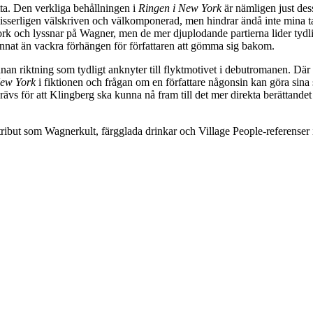
tta. Den verkliga behållningen i
Ringen i New York
är nämligen just des
 visserligen välskriven och välkomponerad, men hindrar ändå inte mina t
 och lyssnar på Wagner, men de mer djuplodande partierna lider tydligt a
t annat än vackra förhängen för författaren att gömma sig bakom.
nan riktning som tydligt anknyter till flyktmotivet i debutromanen. Där 
New York
i fiktionen och frågan om en författare någonsin kan göra sina 
vs för att Klingberg ska kunna nå fram till det mer direkta berättandet
ribut som Wagnerkult, färgglada drinkar och Village People-referenser i