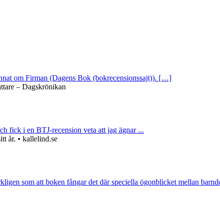
 annat om Firman (Dagens Bok (bokrecensionssajt)). […]
attare – Dagskrönikan
ch fick i en BTJ-recension veta att jag ägnar ...
 år. • kallelind.se
rkligen som att boken fångar det där speciella ögonblicket mellan barnd