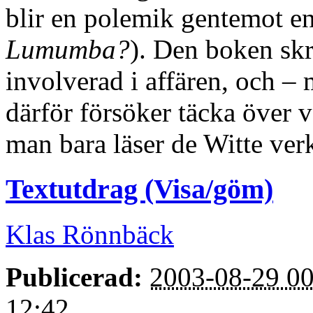
blir en polemik gentemot e
Lumumba?
). Den boken skr
involverad i affären, och – m
därför försöker täcka över
man bara läser de Witte verk
Textutdrag (Visa/göm)
Klas Rönnbäck
Publicerad:
2003-08-29 00
12:42