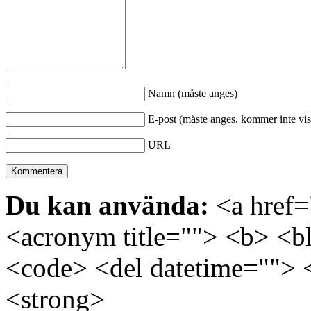
Namn (måste anges)
E-post (måste anges, kommer inte vis
URL
Du kan använda:
<a href="
<acronym title=""> <b> <bl
<code> <del datetime=""> 
<strong>