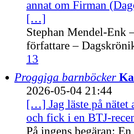
annat om Firman (Dage
[…]
Stephan Mendel-Enk – 
författare – Dagskröni
13
Proggiga barnböcker
Ka
2026-05-04 21:44
[…] Jag läste på nätet 
och fick i en BTJ-recen
På ingens begäran: En