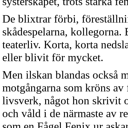
systerskapet, trots starka f
De blixtrar förbi, föreställn
skådespelarna, kollegorna. 
teaterliv. Korta, korta nedsl
eller blivit för mycket.
Men ilskan blandas också me
motgångarna som kröns av fö
livsverk, något hon skrivit 
och våld i de närmaste av re
som en Fågel Fenix ur askan