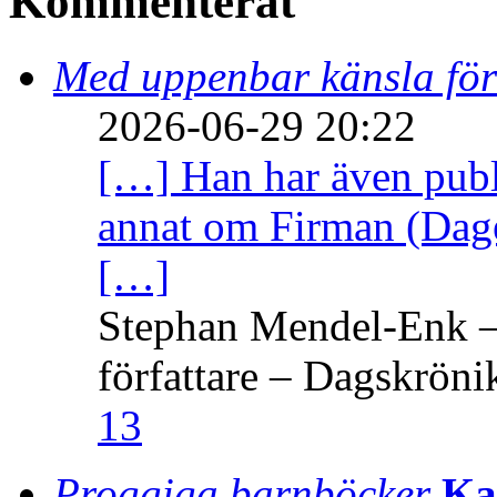
Kommenterat
Med uppenbar känsla för
2026-06-29 20:22
[…] Han har även publi
annat om Firman (Dage
[…]
Stephan Mendel-Enk – 
författare – Dagskröni
13
Proggiga barnböcker
Ka