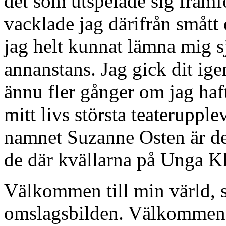
det som utspelade sig framf
vacklade jag därifrån smått 
jag helt kunnat lämna mig sj
annanstans. Jag gick dit ige
ännu fler gånger om jag haft
mitt livs största teaterupplev
namnet Suzanne Osten är det 
de där kvällarna på Unga Kl
Välkommen till min värld, 
omslagsbilden. Välkommen i