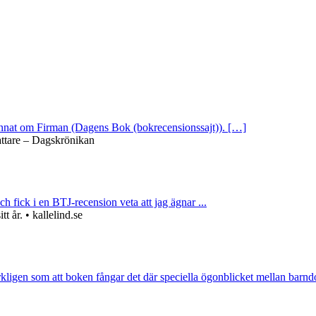
 annat om Firman (Dagens Bok (bokrecensionssajt)). […]
attare – Dagskrönikan
ch fick i en BTJ-recension veta att jag ägnar ...
 år. • kallelind.se
rkligen som att boken fångar det där speciella ögonblicket mellan barnd