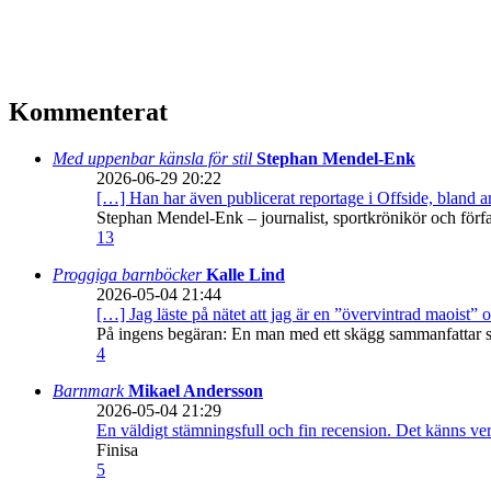
Kommenterat
Med uppenbar känsla för stil
Stephan Mendel-Enk
2026-06-29 20:22
[…] Han har även publicerat reportage i Offside, bland
Stephan Mendel-Enk – journalist, sportkrönikör och förf
13
Proggiga barnböcker
Kalle Lind
2026-05-04 21:44
[…] Jag läste på nätet att jag är en ”övervintrad maoist” o
På ingens begäran: En man med ett skägg sammanfattar sitt
4
Barnmark
Mikael Andersson
2026-05-04 21:29
En väldigt stämningsfull och fin recension. Det känns ve
Finisa
5