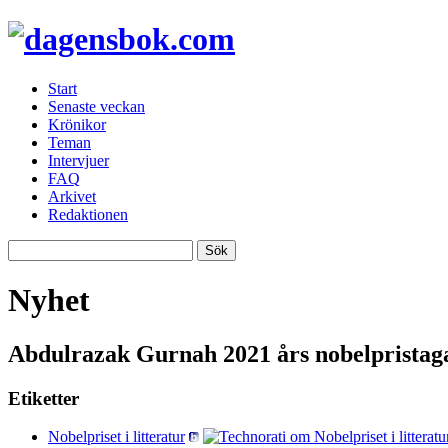
Start
Senaste veckan
Krönikor
Teman
Intervjuer
FAQ
Arkivet
Redaktionen
Nyhet
Abdulrazak Gurnah 2021 års nobelpristagar
Etiketter
Nobelpriset i litteratur